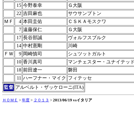
15
今野泰幸
Ｇ大阪
22
吉田麻也
サウサンプトン
ＭＦ
4
本田圭佑
ＣＳＫＡモスクワ
7
遠藤保仁
Ｇ大阪
17
長谷部誠
ヴォルフスブルク
14
中村憲剛
川崎
ＦＷ
9
岡崎慎司
シュツットガルト
10
香川真司
マンチェスター・ユナイテッ
18
前田遼一
磐田
11
ハーフナー・マイク
フィテッセ
監督
アルベルト・ザッケローニ(ITA)
ＨＯＭＥ
>
年度
>
２０１３
>
2013/06/19 vsイタリア