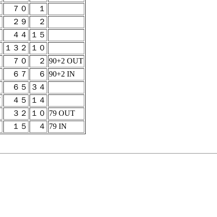
７０
１
２９
２
４４
１５
１３２
１０
７０
２
90+2 OUT
６７
６
90+2 IN
６５
３４
ド
４５
１４
３２
１０
79 OUT
１５
４
79 IN