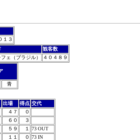
０１３
市
観客数
シフェ（ブラジル）
４０４８９
ア
青
出場
得点
交代
４７
０
６０
３
５９
１
73 OUT
１１
０
73 IN