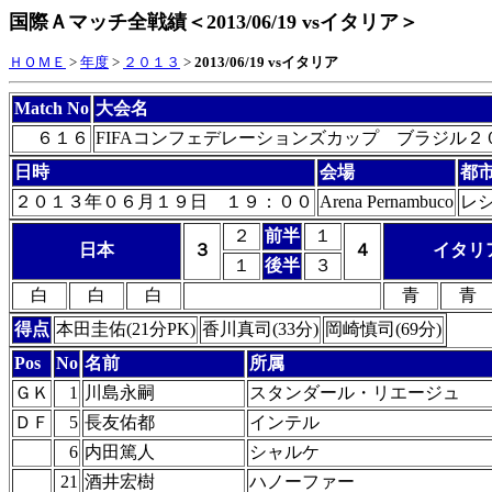
国際Ａマッチ全戦績＜2013/06/19 vsイタリア＞
ＨＯＭＥ
>
年度
>
２０１３
>
2013/06/19 vsイタリア
Match No
大会名
６１６
FIFAコンフェデレーションズカップ ブラジル２
日時
会場
都
２０１３年０６月１９日 １９：００
Arena Pernambuco
レ
２
前半
１
日本
３
４
イタリ
１
後半
３
白
白
白
青
青
得点
本田圭佑(21分PK)
香川真司(33分)
岡崎慎司(69分)
Pos
No
名前
所属
ＧＫ
1
川島永嗣
スタンダール・リエージュ
ＤＦ
5
長友佑都
インテル
6
内田篤人
シャルケ
21
酒井宏樹
ハノーファー