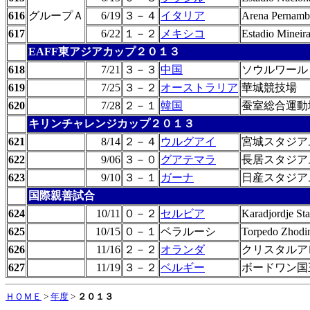
616
グループＡ
6/19
３－４
イタリア
Arena Pernam
617
6/22
１－２
メキシコ
Estadio Mineir
EAFF東アジアカップ２０１３
618
7/21
３－３
中国
ソウルワール
619
7/25
３－２
オーストラリア
華城競技場
620
7/28
２－１
韓国
蚕室総合運動
キリンチャレンジカップ２０１３
621
8/14
２－４
ウルグアイ
宮城スタジア
622
9/06
３－０
グアテマラ
長居スタジア
623
9/10
３－１
ガーナ
日産スタジア
国際親善試合
624
10/11
０－２
セルビア
Karadjordje St
625
10/15
０－１
ベラルーシ
Torpedo Zhodi
626
11/16
２－２
オランダ
クリスタルア
627
11/19
３－２
ベルギー
ボードワン国
ＨＯＭＥ
>
年度
>
２０１３