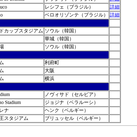
buco
レシフェ（ブラジル）
詳細
ao
ベロオリゾンテ（ブラジル）
詳細
ドカップスタジアム
ソウル（韓国）
華城（韓国）
場
ソウル（韓国）
ム
利府町
ム
大阪
ム
横浜
adium
ノヴィサド（セルビア）
no Stadium
ジョジナ（ベラルーシ）
レナ
ヘンク（ベルギー）
王スタジアム
ブリュッセル（ベルギー）