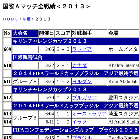
国際Ａマッチ全戦績＜２０１３＞
ＨＯＭＥ
>
年度
>
２０１３
No
大会名
開催日
スコア
対戦相手
会場
キリンチャレンジカップ２０１３
609
2/06
３－０
ラトビア
ホームズスタ
国際親善試合
610
3/22
２－１
カナダ
Khalifa Interna
２０１４FIFAワールドカップブラジル アジア最終予選
611
グループＢ
3/26
１－２
ヨルダン
King Abdullah 
キリンチャレンジカップ２０１３
612
5/30
０－２
ブルガリア
豊田スタジア
２０１４FIFAワールドカップブラジル アジア最終予選
613
6/04
１－１
オーストラリア
埼玉スタジア
グループＢ
614
6/11
１－０
イラク
Al Arabi Stadi
FIFAコンフェデレーションズカップ ブラジル２０１３
615
6/15
０－３
ブラジル
Estadio Naciona