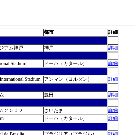
都市
詳細
ジアム神戸
神戸
詳細
tional Stadium
ドーハ（カタール）
詳細
International Stadium
アンマン（ヨルダン）
詳細
ム
豊田
詳細
ム２００２
さいたま
詳細
um
ドーハ（カタール）
詳細
l de Brasilia
ブラジリア（ブラジル）
詳細