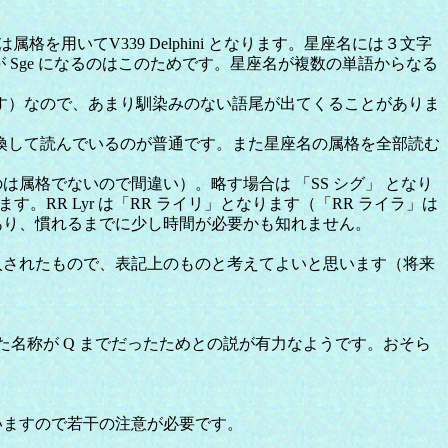
格を用いてV339 Delphini となります。星座名には３文字
略号が Sge になるのはこのためです。星座名が複数の単語からなる
す）なので、あまり馴染みのない語尾が出てくることがありま
換して読んでいるのが普通です。また星座名の属格を全部読む
のは属格でないので間違い）。略す場合は 「SS シグ」 となり
す。RR Lyr は「RR ライリ」となります（「RR ライラ」は
もあり、慣れるまでに少し時間が必要かも知れません。
導入されたもので、表記上のものと考えてよいと思います（将来
名称が Q までだったためとの説が有力なようです。おそら
いますので若干の注意が必要です。