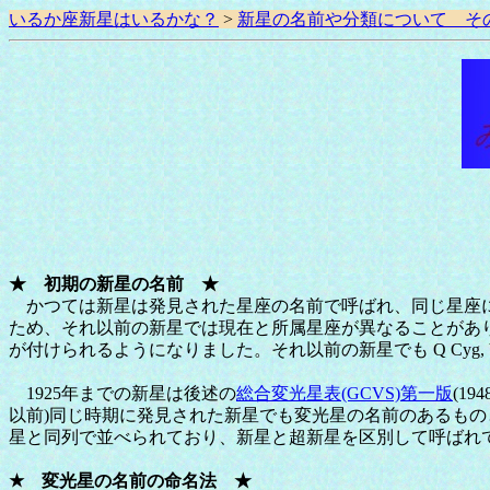
いるか座新星はいるかな？
>
新星の名前や分類について そ
★ 初期の新星の名前 ★
かつては新星は発見された星座の名前で呼ばれ、同じ星座に
ため、それ以前の新星では現在と所属星座が異なることがあり
が付けられるようになりました。それ以前の新星でも Q Cyg
1925年までの新星は後述の
総合変光星表(GCVS)第一版
(1
以前)同じ時期に発見された新星でも変光星の名前のあるも
星と同列で並べられており、新星と超新星を区別して呼ばれ
★ 変光星の名前の命名法 ★