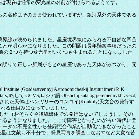
新星は現在は通常の変光星の名前が付けられるようです。
れらの名称はそのまま使われていますが、銀河系外の天体である
座境界線が決められました。星座境界線にみられる不自然な凹凸
ことが明らかになりました。この問題は長年懸案事項だったの
古い名前の２つを持つ変光星がいくつも生まれることになりました
が誤りで正しい所属がもとの星座であった天体がみつかり、元
ennyj Astronomicheskij Institut imeni P. K.
て GCVS,ロシア語 Obshchij katalog peremennykh zvezd,
名された天体はハンガリーのコンコイ(Konkoly)天文台の発行す
が時々発行される仕組みになっていました。
りました（おそらく今後紙媒体での発行はないでしょう）。その
れるようになりました。ここで障害となったのが古い時代に登
データの不完全性から登録照合作業が自動化できなかったこと
光星は文献も不十分で、発見写真を調査しなおすなど大変な苦