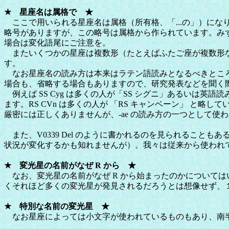
★ 星座名は属格で ★
ここで用いられる星座名は属格（所有格、「...の」）になります。
略号がありますが、この略号は属格から作られています。みずへび座 
場合は変化語尾にご注意を。
またいくつかの星座は複数形（たとえばふたご座が複数形な
す。
なお星座名の読み方は本来はラテン語読みとなるべきところ
場合も、省略する場合もありますので、研究発表などを聞く
例えば SS Cyg は多くの人が「SS シグニ」あるいは英語
ます。RS CVn は多くの人が 「RS キャンベーン」 と略し
厳密には正しくありませんが、-ae の読み方の一つとして
また、V0339 Del のように書かれるのを見られるこ
状況が変化するかも知れませんが）。我々は従来から使われてい
★ 変光星の名前がなぜ R から ★
なお、変光星の名前がなぜ R から始まったのかについては
くそれほど多くの変光星が発見されるだろうとは想像せず、
★ 特別な名前の変光星 ★
なお星座によっては小文字が使われているものもあり、南半