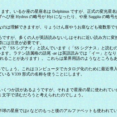
いるか座の星座名は Delphinus ですが、正式の変光星名は属
Hydrus の略号が Hyi になったり、や座 Saggita の
のは理解できますが、りょうけん座やうお座なども複数形で
ですが、多くの人が英語読みないしはそれに近い読み方に変
際には注意が必要です。
読みで「SS シグナイ」と読んでいます（「SS シグナス」と読む
ています。ラテン語属格の語尾 -ae は英語読みでは「イー」となりま
使われることがあります）。 これらは業界用語のようなところ
ともあるでしょう。これはコンピュータでカタログ化のために最近
る V339 形式の名称を使うことにします。
いくつか説があるようですが、それまで星座の星に使われていた
１文字で済むだろうと考えられたのでしょう。
球の星座ではz などのもっと後のアルファベットも使われて