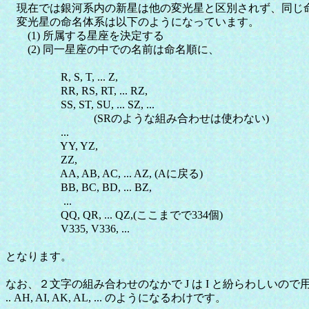
現在では銀河系内の新星は他の変光星と区別されず、同じ
変光星の命名体系は以下のようになっています。
(1) 所属する星座を決定する
(2) 同一星座の中での名前は命名順に、
R, S, T, ... Z,
RR, RS, RT, ... RZ,
SS, ST, SU, ... SZ, ...
(SRのような組み合わせは使わない)
...
YY, YZ,
ZZ,
AA, AB, AC, ... AZ, (Aに戻る)
BB, BC, BD, ... BZ,
...
QQ, QR, ... QZ,(ここまでで334個)
V335, V336, ...
となります。
なお、２文字の組み合わせのなかで J は I と紛らわしいの
.. AH, AI, AK, AL, ... のようになるわけです。