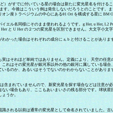
など）がすでに付いている星の場合は新たに変光星名を付ける
が付けられています。今後はこういう例は発生しないだろうとのこと
ラペジウムの中心にあるθ1 Ori を構成する星に BM Ori, 
同様にそのまま使われるようです。g Her, u Her, L
er と U Her の２つの変光星を区別できません。大文字小
合はそれぞれの成分に a, b と付けることがあります（例 CE
実はそれほど単純ではありません。定義により、天空の任意
。これはその変光星が銀河系以外の他の銀河に属している場合
ているのか、あるいはそうでないのかわからないことがありま
変光星は含まれていませんので、新変光星を探す場合などは注意
い場合もあり、ここもあいまいさの残る部分です。球状星団で起き
しょうか。
される以前は通常の変光星として命名されていました。古い超新