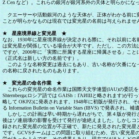
Z Cen など）。これらの銀河が銀河系外の天体と明らか
クエーサーや活動銀河のような天体が、正体がわかる前に変光
ことが明らかなものは現在では変光星の名前は与えられませ
★ 星座境界線と変光星 ★
なお、1930年に星座境界線が決定される際に、それ以前に
は変光星が関係している場合が大半です。ただし、この方法
ですが、2006年に「実際に所属する星座に帰属させる」ことに
（正式名は新しい方の名前です）。
このような名称変更は過去にもあり、古い名称が欠番になっ
の名称に戻されたものもあります。
★ 変光星の命名作業 ★
これらの変光星の命名作業は国際天文学連盟(IAU)の委託を受けて、ロシアのモスクワ大学に帰
Shternberga;ロシア語では GAISh：ГАИШと略されます)が行っています。その
略して OKPZ)に発表されます。1948年に初版が発行され、その
る Information Bulletin on Variable Sta
しかしこの計画は早い時期から遅れがちで、第４版が発行され
後はソ連崩壊の影響を受けて発行が途絶えました。しかしコ
録された変光星の位置が不正確で、新たに発見された変光星
です。GCVSチームはこの問題に取り組むため、古い変光
労があったようです。その成果もあり、現在ではほとんどの