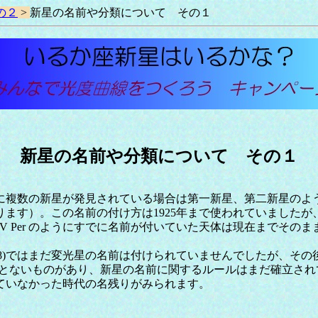
の２
>
新星の名前や分類について その１
新星の名前や分類について その１
複数の新星が発見されている場合は第一新星、第二新星のように
ます）。この名前の付け方は1925年まで使われていました
, V Per のようにすでに名前が付いていた天体は現在までその
948)ではまだ変光星の名前は付けられていませんでしたが、その
のとないものがあり、新星の名前に関するルールはまだ確立さ
ていなかった時代の名残りがみられます。