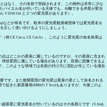
ことはなく、その名前で登録されます。この例外は非常に少な
です。またバイエル名が付いている天体でも、分離できる伴星が変光
V1016 Ori と２つの変光星があります）。
2 Pupなどが有名です。欧米の変光星観測者団体では変光星名を
文字を正しく使い分けるようにしましょう。
 Cas a, CE Cas b）。このように変光星の命名体系は
の点はどこかの星座に属しているのですが、その星座に含まれ
、球状星団に属している場合があります。容易に想像できるよ
す。このような領域では名前の付け方に混乱が生じている場合
が必要です。また散開星団の変光星は星座の星として命名される
た新星爆発(M80の T Sco)もありますが、今後このよ
星に変光星名が付いているのはその名残りです（S And,