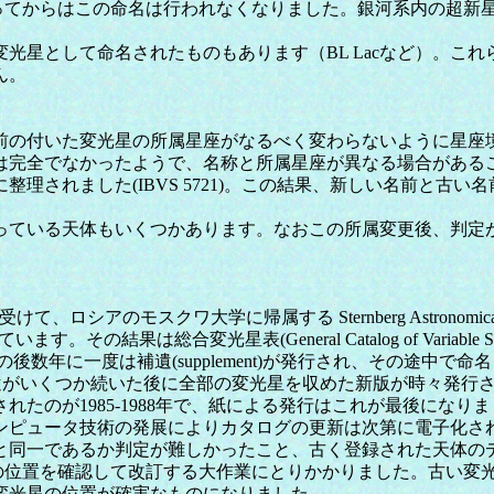
になってからはこの命名は行われなくなりました。銀河系内の超
星として命名されたものもあります（BL Lacなど）。こ
ん。
名前の付いた変光星の所属星座がなるべく変わらないように星
は完全でなかったようで、名称と所属星座が異なる場合がある
整理されました(IBVS 5721)。この結果、新しい名前と
ている天体もいくつかあります。なおこの所属変更後、判定
属する Sternberg Astronomical Institute (Gosdarstv
結果は総合変光星表(General Catalog of Variable Stars, 略し
後数年に一度は補遺(supplement)が発行され、その途中で命
rs (IBVS) で発表され、補遺がいくつか続いた後に全部の変光星を収めた新版
たのが1985-1988年で、紙による発行はこれが最後にな
ンピュータ技術の発展によりカタログの更新は次第に電子化さ
と同一であるか判定が難しかったこと、古く登録された天体の
星の位置を確認して改訂する大作業にとりかかりました。古い変
変光星の位置が確実なものになりました。