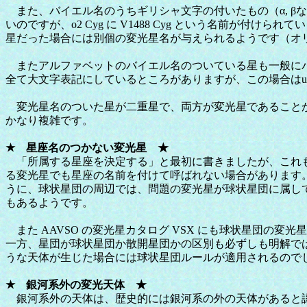
また、バイエル名のうちギリシャ文字の付いたもの（α, β
いのですが、ο2 Cyg に V1488 Cyg という名前
星だった場合には別個の変光星名が与えられるようです（オリオン座ト
またアルファベットのバイエル名のついている星も一般にバイエル名
全て大文字表記にしているところがありますが、この場合はu H
変光星名のついた星が二重星で、両方が変光星であることがわかった場
かなり複雑です。
★ 星座名のつかない変光星 ★
「所属する星座を決定する」と最初に書きましたが、これも
る変光星でも星座の名前を付けて呼ばれない場合があります
うに、球状星団の周辺では、問題の変光星が球状星団に属し
もあるようです。
また AAVSO の変光星カタログ VSX にも球状星団の
一方、星団が球状星団か散開星団かの区別も必ずしも明解ではな
うな天体が生じた場合には球状星団ルールが適用されるので
★ 銀河系外の変光天体 ★
銀河系外の天体は、歴史的には銀河系の外の天体があると認識