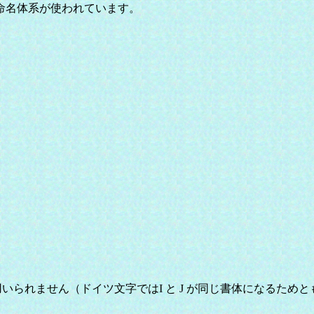
命名体系が使われています。
で用いられません（ドイツ文字ではI と J が同じ書体になるため