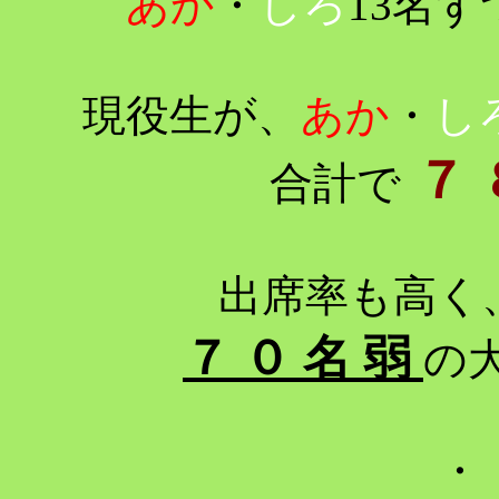
あか
・
しろ
13名
現役生が、
あか
・
し
７ 
合計で
出席率も高く
７ ０ 名 弱
の
・