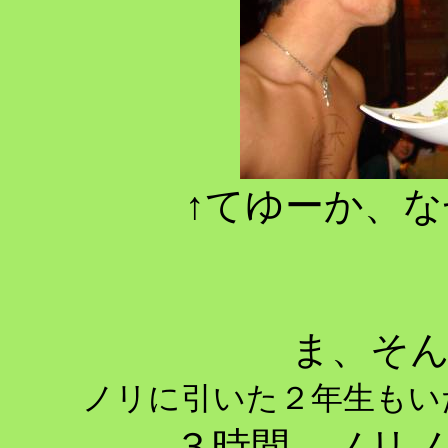
↑てゆーか、
ま、そ
ノリに引いた２年生もい
３時間、ノリ