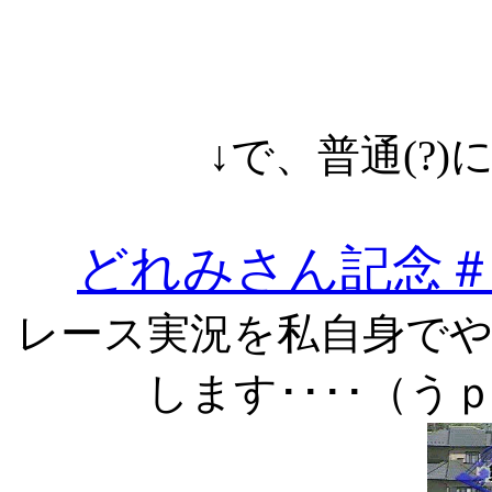
↓で、普通(?
どれみさん記念
レース実況を私自身で
します････（う