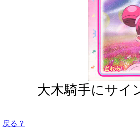
大木騎手にサイ
戻る？