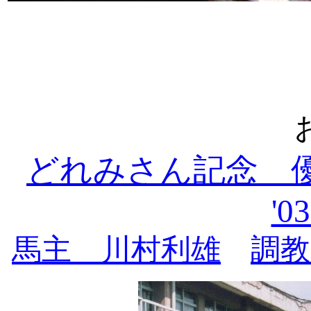
どれみさん記念
'0
馬主 川村利雄
調教