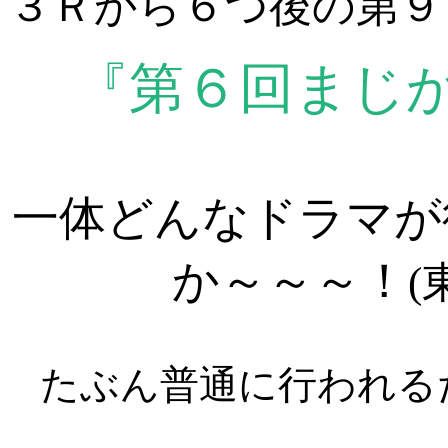
３Ｒから６つ後の第９
『第６回まじ
一体どんなドラマが
か～～～！
たぶん普通に行われる