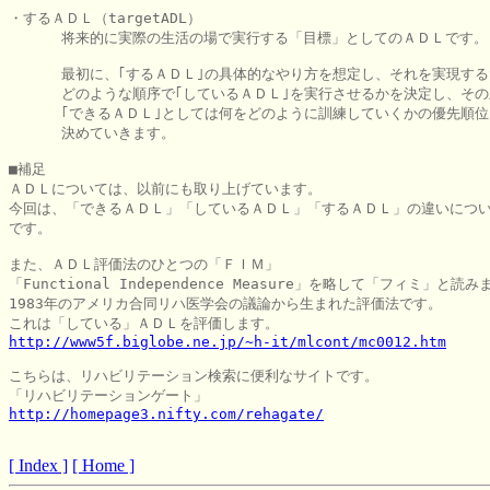
・するＡＤＬ（targetADL）

      将来的に実際の生活の場で実行する「目標」としてのＡＤＬです。

      最初に、｢するＡＤＬ｣の具体的なやり方を想定し、それを実現する
      どのような順序で｢しているＡＤＬ｣を実行させるかを決定し、その
      ｢できるＡＤＬ｣としては何をどのように訓練していくかの優先順位
      決めていきます。

■補足

ＡＤＬについては、以前にも取り上げています。

今回は、「できるＡＤＬ」「しているＡＤＬ」「するＡＤＬ」の違いについ
です。

また、ＡＤＬ評価法のひとつの「ＦＩＭ」

「Functional Independence Measure」を略して「フィミ」と読み
1983年のアメリカ合同リハ医学会の議論から生まれた評価法です。

http://www5f.biglobe.ne.jp/~h-it/mlcont/mc0012.htm
こちらは、リハビリテーション検索に便利なサイトです。

http://homepage3.nifty.com/rehagate/
[ Index ]
[ Home ]