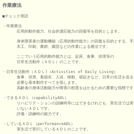
作業療法
■チェック用語

・作業療法

      応用的動作能力、社会的適応能力の回復等を目的とします。

      身体障害者の運動機能（応用的動作能力）の回復を目的とする、手
      木工、印刷、農耕、園芸などの作業による療法です。

      ここでいう応用的動作能力とは、起床、食事、排泄等の

      日常生活動作（ＡＤＬ）のことです。

・日常生活動作（ＡＤＬ)（Activities of Daily Living）

      食事、排泄、着脱衣、入浴、移動、寝起きなど、日常の生活を送る
      必要な基本動作すべてを指します。

      高齢者の身体活動能力や障害の程度をはかるための重要な指標です。
・できるＡＤＬ（capabilityADL）

      リハビリテ－ションの訓練時等にはできるけれども、実生活では実
      いないＡＤＬです。

      評価・訓練時の能力です。

・しているＡＤＬ（performanceADL）

      実生活で実行しているＡＤＬのことです。
