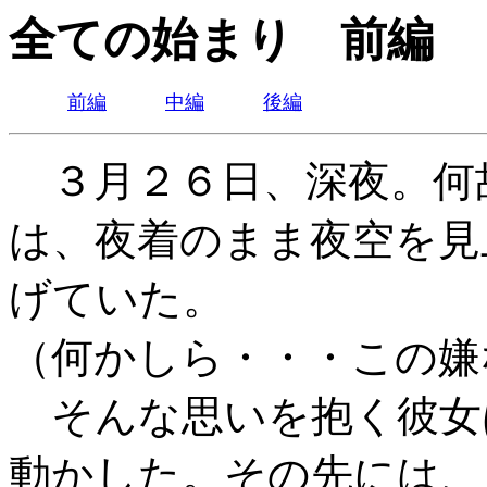
全ての始まり 前編
前編
中編
後編
３月２６日、深夜。何
は、夜着のまま夜空を見
げていた。
（何かしら・・・この嫌
そんな思いを抱く彼女
動かした。その先には、