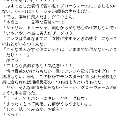
「そりゃそうだけど・・・」
ぶすっとした表情で言い返すグローウォームに、さしもの
ない。かわりにトリーシャが感嘆の声を上げた。
「でも、本当に美人だよ、グロウさん」
「本当に・・・見事な変装ですよ」
「シェリル、トリーシャ、頼むから変な感心の仕方しないで
「いやいや、本当に美人だぜ、グロウ」
アレフは見事なまでに「女性に接するときの態度」になっ
のおとがいをつまんだ。
「こんな美人がすぐ側にいるとは、いままで気付かなかった
たり・・・」
ボグッ
「アホウな真似するな！気色悪い！！」
情け容赦のかけらもない一撃でアレフを殴り飛ばすグロー
無理もない。何せ、この格好でモンスターに迫られた経験を
男に迫られれば拒絶反応の１つも出ようというものだ。
だが、そんな事情を知らないピートが、グローウォームの
ような事を言った。
「うーん、でもホントにキレーだぞ、グロウ」
「まったくもって同感、お前がうらやましいよ」
「じゃ、試してみるか、お前ら？」
「へっ？」