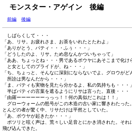
モンスター・アゲイン 後編
前編
後編
しばらくして・・・
「あ、リサ。お疲れさま、お茶をいれたとたわよ」
「ありがとう、パティ・・・ふぅ・・・」
「どうしたのよ、リサ。ため息なんかついちゃって」
「ああ、ちょっとね・・・男であるボウヤにあそこまで化け
と女としてのプライドが、ね・・・」
「ち、ちょっと、そんなに深刻にならないでよ。グロウがど
所詮は男なんだから・・・」
「ま、パティも実物を見たら分かるよ、私の気持ちも・・・
半ばパティの言葉を遮るようにリサは言った。直後・・・
「由羅ーーーーーーっっっ！！何の真似だこれは！！」
グローウォームの怒号がこの木造の古い家に響きわたった
とんどの者が驚く中、リサだけは平然としていた。
「あ、ボウヤが起きたか・・・」
ポツリと呟く声は、荒々しい足音とにかき消された。それ
飛び込んできた。