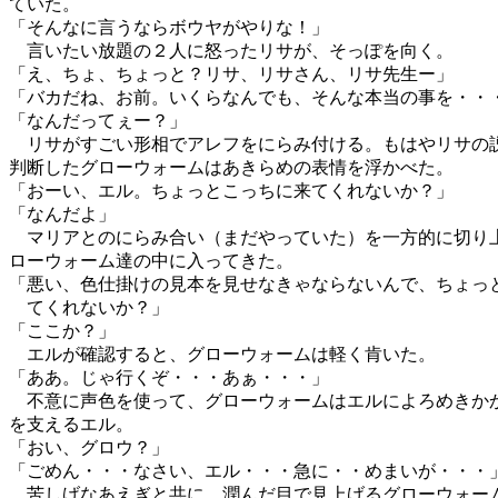
ていた。
「そんなに言うならボウヤがやりな！」
言いたい放題の２人に怒ったリサが、そっぽを向く。
「え、ちょ、ちょっと？リサ、リサさん、リサ先生ー」
「バカだね、お前。いくらなんでも、そんな本当の事を・・
「なんだってぇー？」
リサがすごい形相でアレフをにらみ付ける。もはやリサの
判断したグローウォームはあきらめの表情を浮かべた。
「おーい、エル。ちょっとこっちに来てくれないか？」
「なんだよ」
マリアとのにらみ合い（まだやっていた）を一方的に切り
ローウォーム達の中に入ってきた。
「悪い、色仕掛けの見本を見せなきゃならないんで、ちょっ
てくれないか？」
「ここか？」
エルが確認すると、グローウォームは軽く肯いた。
「ああ。じゃ行くぞ・・・あぁ・・・」
不意に声色を使って、グローウォームはエルによろめきか
を支えるエル。
「おい、グロウ？」
「ごめん・・・なさい、エル・・・急に・・めまいが・・・
苦しげなあえぎと共に、潤んだ目で見上げるグローウォー