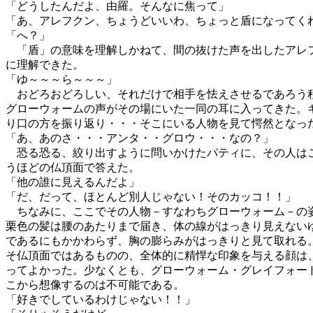
「どうしたんだよ、由羅。そんなに焦って」
「あ、アレフクン、ちょうどいいわ、ちょっと盾になってく
「へ？」
「盾」の意味を理解しかねて、間の抜けた声を出したアレ
に理解できた。
「ゆ～～～ら～～～」
おどろおどろしい、それだけで相手を怯えさせるであろう
グローウォームの声がその場にいた一同の耳に入ってきた。
り口の方を振り返り・・・そこにいる人物を見て愕然となっ
「あ、あのさ・・・アンタ・・グロウ・・・なの？」
恐る恐る、絞り出すように問いかけたパティに、その人は
うほどの仏頂面で答えた。
「他の誰に見えるんだよ」
「だ、だって、ほとんど別人じゃない！そのカッコ！！」
ちなみに、ここでその人物－すなわちグローウォーム－の
栗色の髪は腰のあたりまで届き、体の線がはっきり見えない
であるにもかかわらず、胸の膨らみがはっきりと見て取れる
そ仏頂面ではあるものの、全体的に精悍な印象を与える顔は
ってよかった。少なくとも、グローウォーム・グレイフォー
こから想像するのは不可能である。
「好きでしているわけじゃない！！」