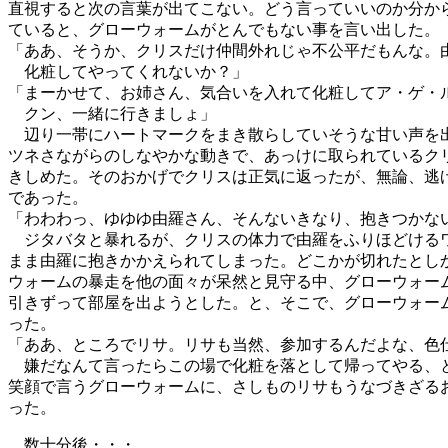
直視すると次の言葉が出てこない。どう言っていいのか分か
ていると、グローウォームがとんでもない事を言い出した。
「ああ、そうか、クリスだけ仲間外れじゃ不公平だもんな。
化粧してやってくれないか？」
「まーかせて、お姉さん、気合いを入れて化粧してア・ゲ・
クン、一緒に行きましょ」
辺り一帯にハートマークをまき散らしていそうな甘い声を
ツネさながらのしなやかな動きで、あっけに取られているク
きしめた。そのおかげでクリスは正気に返ったが、無論、逃
であった。
「わわわっ、ゆゆゆ由羅さん、そんないきなり、抱きつかな
ジタバタと暴れるが、クリスの体力で由羅をふりほどける
まま由羅に抱きかかえられてしまった。どこかが切れたとし
ウォームの暴走を他の面々が呆然と見守る中、グローウォー
引きずって部屋を出ようとした。と、そこで、グローウォー
った。
「ああ、ところでリサ。リサも当然、参加するんだよな、色
嫌だなんて言ったらこの場で化粧を落として帰ってやる、
笑顔で言うグローウォームに、さしものリサもうなづきざる
った。
数十分後・・・