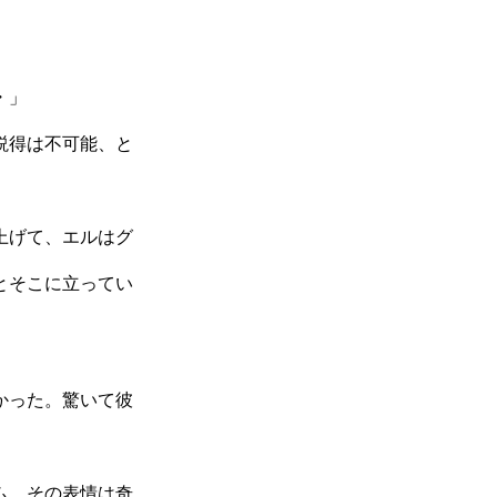
・」
説得は不可能、と
上げて、エルはグ
とそこに立ってい
かった。驚いて彼
」
ム。その表情は奇