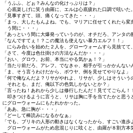
「うふふ、どぉ？みんなの化けっぷりは？」
心底楽しげに笑う由羅に、エルは心底疲れた口調で呟いた
「見事すぎて、頭、痛くなってきた・・・」
「まっ、大したもんよね。でも、マリアに任せてくれたら変
う間に・・・」
「あっという間に大爆発っていうのが、オチだろ、アンタの
「なんですてぇ！？この魔法も使えない暴力エルフ！！」
にらみ合いを始めた２人を、グローウォームすら見捨てて
「さて、今度は色仕掛けの方法なんだか・・・」
「おい、グロウ。お前、本当にやる気かぁ！？」
「当たり前だろ、アレフ。でなきゃ、相手が引っかかんない
「ま、そう言うわけだから、ボウヤ、例を見せてやりなよ」
「何で俺なんだよ？リサがやれよ、リサが。少しはそういう
それとも、まだ、俺以下の色気しかないとか？」
「言ったね！あれから少しは修行したんだ！見ててごらん！
叩きつけるように言うと、リサは胸に手を当てたかと思う
にグローウォームにもたれかかった。
「ああ、急に胸が・・・」
「どーして棒読みになるかなぁ」
「でも、ブリキの人形の動きはなくなったから、すごい進歩
グローウォームがため息混じりに呟くと、由羅が８割方本