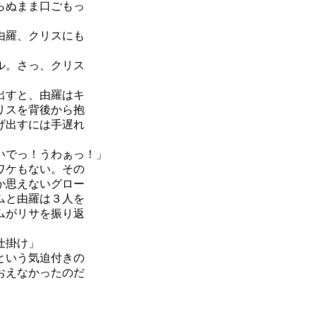
らぬまま口ごもっ
由羅、クリスにも
ル。さっ、クリス
出すと、由羅はキ
リスを背後から抱
げ出すには手遅れ
いでっ！うわぁっ！」
ワケもない。その
か思えないグロー
ムと由羅は３人を
ムがリサを振り返
仕掛け」
という気迫付きの
おえなかったのだ