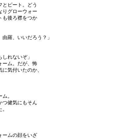
フとピート。どう
なりグローウォー
トも後ろ襟をつか
。由羅、いいだろう？」
もしれないぞ」
ォーム。だが、怖
気に気付いたのか、
ーム。
かつ健気にもそん
た。
ォームの顔をいざ