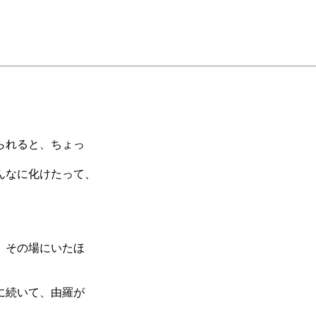
られると、ちょっ
んなに化けたって、
」
。その場にいたほ
に続いて、由羅が