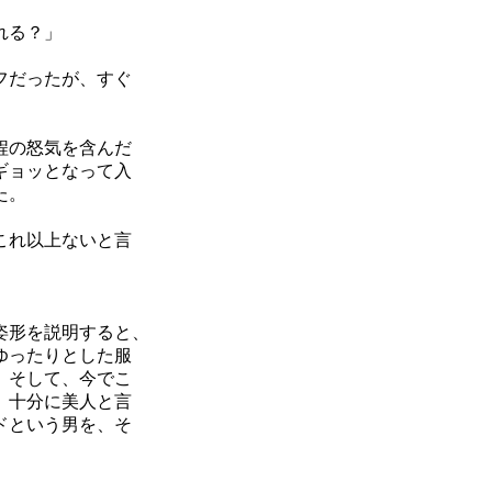
れる？」
フだったが、すぐ
程の怒気を含んだ
ギョッとなって入
た。
これ以上ないと言
姿形を説明すると、
ゆったりとした服
。そして、今でこ
、十分に美人と言
ドという男を、そ