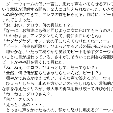
グローウォームの低い一言に、思わず声をハモらせるアレ
いう意味か理解する間も、２人には与えられなかった。いき
ムの腕が伸びてきて、アレフの首を捕らえる。同時に、ピー
まれてしまった。
「お、おい、グロウ、何の真似だ！？」
「なーに、お前達にも俺と同じように女に化けてもらうのさ
「いいわよぉ、アレフクンなんて、特に面白いかもね」
「ヤダヤダヤダ、オレ、女の子になんてなりたくねーよー」
「ピート、何事も経験だ。ひょっとすると芸の幅が広がるか
穏やかな、いたって穏やかな笑顔でピートを諭すグローウ
いことに目が据わっている。さすがにそういった剣呑な雰囲
ピートがやや顔を青くして尋ねた。
「ね、ねぇ、グロウ。ひょっとして、怒ってない？」
「全然。何で俺が怒らなきゃならないんだ、ピート？」
穏やかであるがゆえに怖い、そんな声で答えるグローウォ
ひょっとしたら、止めた方がいいのかもしれない。常識的
な事を考えたクリスが、最大限の勇気を振り絞って呼びかけ
「ね、ねぇ、グロウさん？」
「何だ、クリス？」
「えっと、あの・・・」
とっさに声をかけたものの、静かな怒りに燃えるグローウ