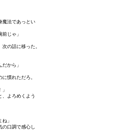
。
身魔法であっとい
腕前じゃ」
、次の話に移った。
んだから」
のに慣れただろ。
！」
と、よろめくよう
よね」
気の口調で感心し