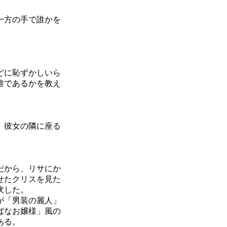
一方の手で誰かを
」
。
どに恥ずかしいら
誰であるかを教え
。彼女の隣に座る
だから、リサにか
せたクリスを見た
伏した。
が「男装の麗人」
ばなお嬢様」風の
ある。