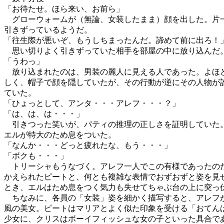
「お待たせ。ほら来い、お前ら」
グローウォームが（無論、女装したまま）顔を出した。片
引きずっているようだ。
「往生際が悪いぞ、もうしちまったんだ。諦めて前に出ろ！
思い切りよく引きずっていた相手を部屋の中に放り込んだ
「うわっ」
放り込まれたのは、男装の麗人に見える人であった。よほ
しく、帽子で顔を隠していたが、その行動が逆にその人物が
ていた。
「ひょっとして、アンタ・・・アレフ・・・？」
「は、は、は・・・」
引きつった笑いが、パティの推理の正しさを証明していた
エルが特大のため息をついた。
「なんか・・・どっと疲れたな、もう・・・」
「ボクも・・・」
トリーシャもうなづく。アレフ一人でこの有様であったの
かえられたピートと、何とも複雑な表情でおずおずと姿を見
とき、エルはため息をつく気力も失せてちゃぶ台の上に突っ
ちなみに、各員の「女装」姿を細かく描写すると、アレフ
風の美女。ピートはマリアとよく似た印象を受ける「おてん
少女に、クリスはボーイフィッシュな女の子といった具合で