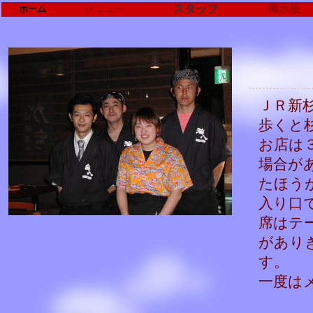
スタッフ
掲示板
ホーム
メニュー
ＪＲ新
歩くと
お店は
場合が
たほう
入り口
席はテ
があり
す。
一度はメ