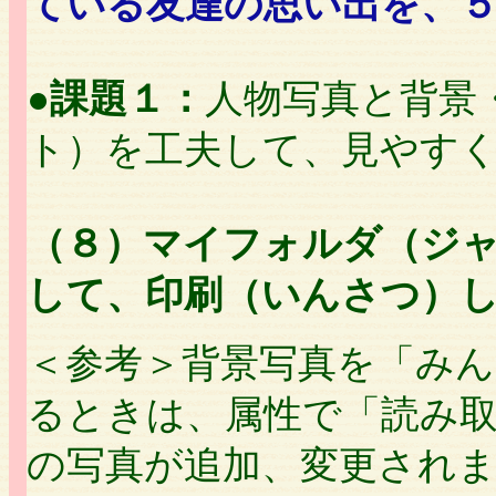
ている友達の思い出を、
●
課題１：
人物写真と背景
ト）を工夫して、見やす
（８）マイフォルダ（ジ
して、印刷（いんさつ）
＜参考＞背景写真を「み
るときは、属性で「読み
の写真が追加、変更され