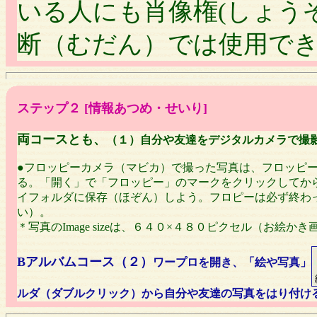
いる人にも肖像権(しょう
断（むだん）では使用で
ステップ２ [情報あつめ・せいり]
両コースとも、
（１）自分や友達をデジタルカメラで撮
●フロッピーカメラ（マビカ）で撮った写真は、フロッピ
る。「開く」で「フロッピー」のマークをクリックしてか
イフォルダに保存（ほぞん）しよう。フロピーは必ず終わ
い）。
＊写真のImage sizeは、６４０×４８０ピクセル（お絵
Bアルバムコース（２）
ワープロを開き、「絵や写真」
ルダ（ダブルクリック）から自分や友達の写真をはり付