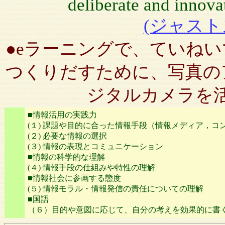
deliberate and innova
(ジャスト
●eラーニングで、ていね
つくりだすために、写真の
ジタルカメラを
■情報活用の実践力
(１) 課題や目的に合った情報手段（情報メディア，
(２) 必要な情報の選択
(３) 情報の表現とコミュニケーション
■情報の科学的な理解
(４) 情報手段の仕組みや特性の理解
■情報社会に参画する態度
(５) 情報モラル・情報発信の責任についての理解
■国語
（６）目的や意図に応じて、自分の考えを効果的に書