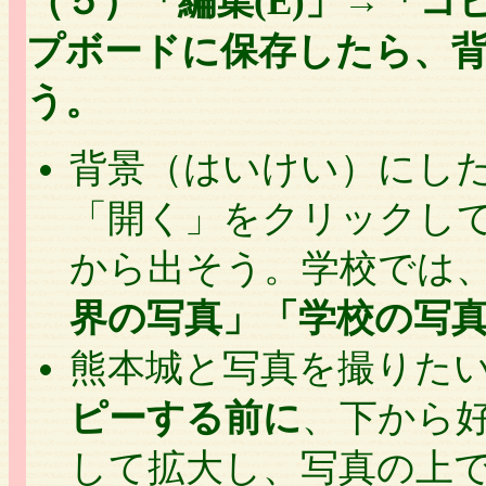
（５）「編集(E)」→「コ
プボードに保存したら、
う。
背景（はいけい）にし
「開く」をクリックし
から出そう。学校では
界の写真」「学校の写
熊本城と写真を撮りた
ピーする前に
、下から
して拡大し、写真の上で