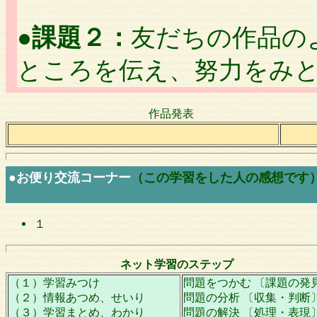
●
課題２：
友だちの作品の
ところを伝え、努力をみ
作品発表
●お便り交流コーナー
（この学習をした人の感想です
１
ネット学習のステップ
（１）学習みつけ
問題をつかむ 〔課題の発
（２）情報あつめ、せいり
問題の分析 〔収集・判断
（３）学習まとめ、わかり
問題の解決 〔処理・表現