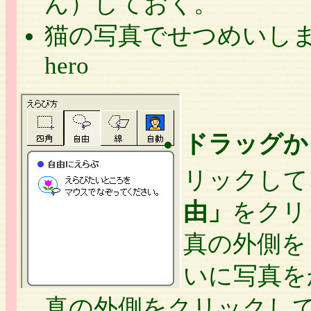
ん）しておく。
猫の写真でせつめいします。Cat
hero
ドラッグか
リックして
由」
をクリ
真の外側を
いに写真を
真の外側をクリックし