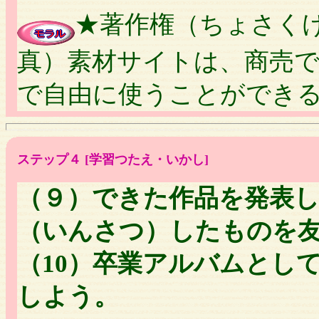
★著作権（ちょさく
真）素材サイトは、商売
で自由に使うことができ
ステップ４ [学習つたえ・いかし]
（９）できた作品を発表
（いんさつ）したものを
（10）卒業アルバムとし
しよう。