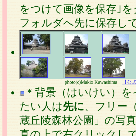
をつけて画像を保存｣
フォルダへ先に保存し
photo(c)Makio Kawashima
【公
＊背景（はいけい）を
たい人は
先に
、フリー
蔵丘陵森林公園」の写
真の上で右クリックして