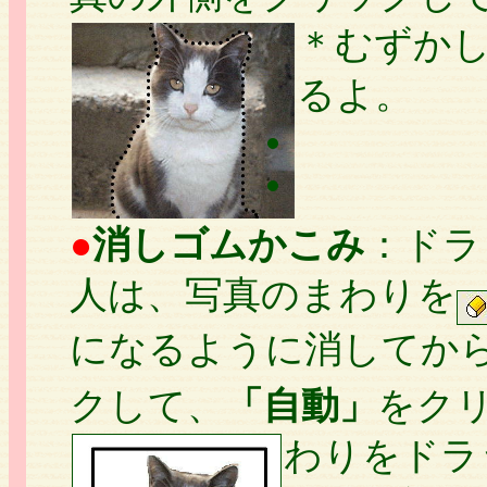
＊むずか
るよ。
●
消しゴムかこみ
：ドラ
人は、写真のまわりを
になるように消してか
クして、
「自動」
をク
わりをドラ