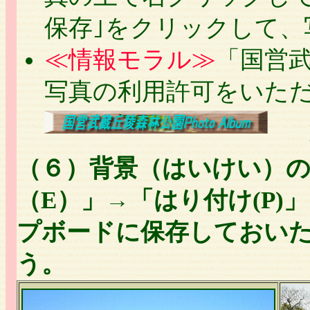
保存｣をクリックして、
≪情報モラル≫
「国営
写真の利用許可をいた
（６）背景（はいけい）
（E）」→「はり付け(P
プボードに保存しておい
う。