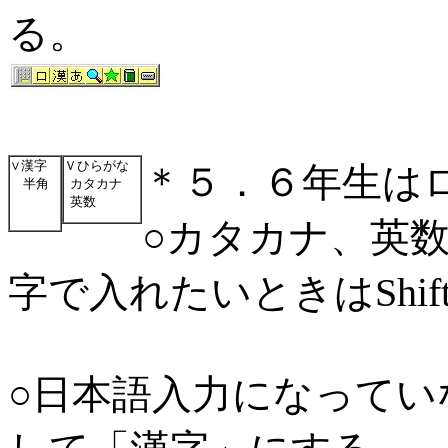
る。
∨漢字
Ｖひらがな
＊５．６年生は
半角
カタカナ
英数
○カタカナ、英数
字で入れたいときはShi
○日本語入力になってい