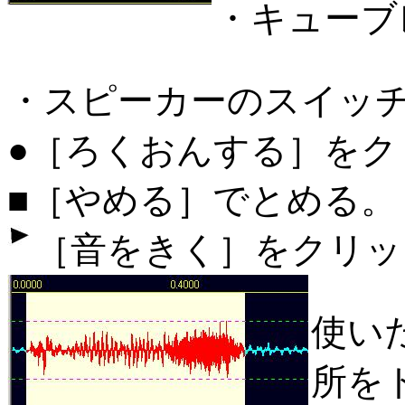
・キューブ
・スピーカーのスイッ
●［ろくおんする］を
■［やめる］でとめる。
［音をきく］をクリッ
使い
所を