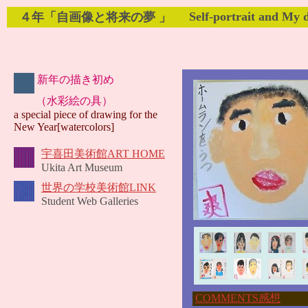
Self-portrait and My 
４年「自画像と将来の夢 」
新年の描き初め
（水彩絵の具）
a special piece of drawing for the
New Year[watercolors]
宇喜田美術館ART HOME
Ukita Art Museum
世界の学校美術館LINK
Student Web Galleries
COMMENTS感想