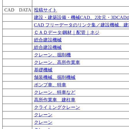
CAD DATA
投稿サイト
建設・建築設備・機械CAD、2次元・3DCA
CAD フリーデータのリンク集／建設機械、建築設備
ＣＡＤデータ|鋼材｜配管｜ネジ
総合建設機械
総合建設機械
クレーン、掘削機
クレーン、高所作業車
基礎機械
舗装機械、掘削機械
ポンプ車、特車
クレーン、特車など
高所作業車 建柱車
クライミングクレーン
クレーン
クレーン