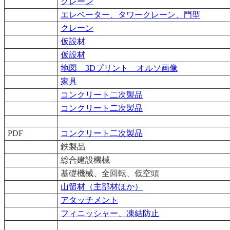
クレーン
エレベーター、タワークレーン、門型
クレーン
仮設材
仮設材
地図 3Dプリント オルソ画像
家具
コンクリート二次製品
コンクリート二次製品
PDF
コンクリート二次製品
鉄製品
総合建設機械
基礎機械、全回転、低空頭
山留材（主部材ほか）
アタッチメント
フィニッシャー、凍結防止