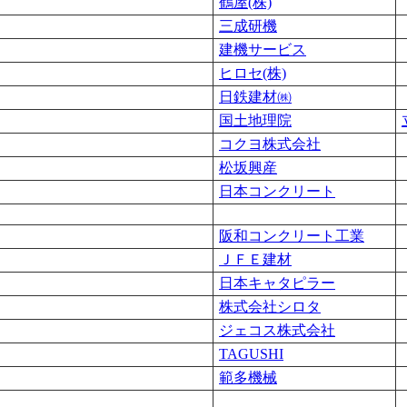
鶴屋(株)
三成研機
建機サービス
ヒロセ(株)
日鉄建材㈱
国土地理院
コクヨ株式会社
松坂興産
日本コンクリート
阪和コンクリート工業
ＪＦＥ建材
日本キャタピラー
株式会社シロタ
ジェコス株式会社
TAGUSHI
範多機械