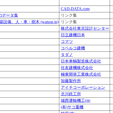
CAD-DATA.com
Dのデータ集
リンク集
、人・車・樹木 (watson.jp)
リンク集
株式会社東京設計センター
日立建機日本
コマツ
コベルコ建機
タダノ
日本車輌製造株式会社
住友建機株式会社
極東開発工業株式会社
加藤製作所
アイチコーポレーション
北川鉄工所
城西運輸機工(㈱
(有)サコ重機