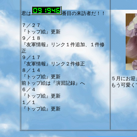
君は
番目の来訪者だ！！
７／２７
『トップ絵』更新
９／１８
『友軍情報』リンク１件追加、１件修
正
９／１７
『友軍情報』リンク２件修正
８／１４
『トップ絵』更新
５月にお迎
前トップ絵は『演習記録』へ
もう可愛く
６／４
『トップ絵』更新
１／１
『トップ絵』更新