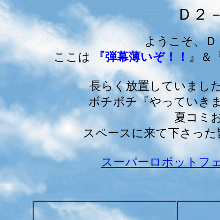
Ｄ２
ようこそ、Ｄ
ここは
『弾幕薄いぞ！！
』＆
長らく放置していまし
ボチボチ『やっていき
夏コミ
スペースに来て下さった
スーパーロボットフ