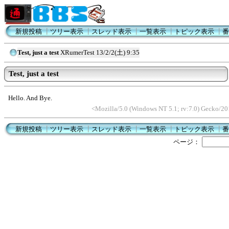
新規投稿
┃
ツリー表示
┃
スレッド表示
┃
一覧表示
┃
トピック表示
┃
番
Test, just a test
XRumerTest
13/2/2(土) 9:35
Test, just a test
Hello. And Bye.
<Mozilla/5.0 (Windows NT 5.1; rv:7.0) Gecko/2
新規投稿
┃
ツリー表示
┃
スレッド表示
┃
一覧表示
┃
トピック表示
┃
番
ページ：