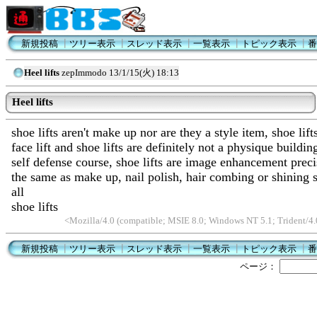
新規投稿
┃
ツリー表示
┃
スレッド表示
┃
一覧表示
┃
トピック表示
┃
番
Heel lifts
zepImmodo
13/1/15(火) 18:13
Heel lifts
shoe lifts aren't make up nor are they a style item, shoe lift
face lift and shoe lifts are definitely not a physique buildin
self defense course, shoe lifts are image enhancement preci
the same as make up, nail polish, hair combing or shining s
all
shoe lifts
<Mozilla/4.0 (compatible; MSIE 8.0; Windows NT 5.1; Trident/
新規投稿
┃
ツリー表示
┃
スレッド表示
┃
一覧表示
┃
トピック表示
┃
番
ページ：