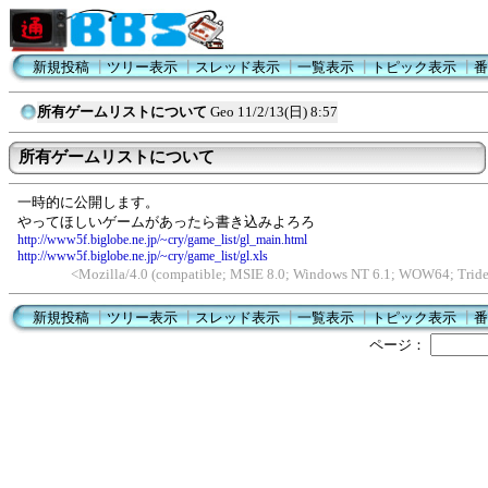
新規投稿
┃
ツリー表示
┃
スレッド表示
┃
一覧表示
┃
トピック表示
┃
番
所有ゲームリストについて
Geo
11/2/13(日) 8:57
所有ゲームリストについて
一時的に公開します。
やってほしいゲームがあったら書き込みよろろ
http://www5f.biglobe.ne.jp/~cry/game_list/gl_main.html
http://www5f.biglobe.ne.jp/~cry/game_list/gl.xls
<Mozilla/4.0 (compatible; MSIE 8.0; Windows NT 6.1; WOW64; Tride
新規投稿
┃
ツリー表示
┃
スレッド表示
┃
一覧表示
┃
トピック表示
┃
番
ページ：