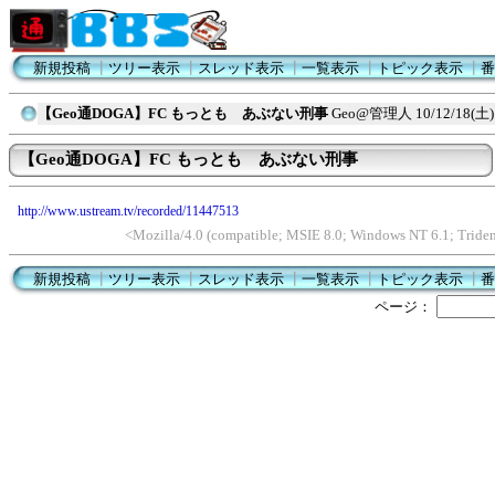
新規投稿
┃
ツリー表示
┃
スレッド表示
┃
一覧表示
┃
トピック表示
┃
番
【Geo通DOGA】FC もっとも あぶない刑事
Geo@管理人
10/12/18(土)
【Geo通DOGA】FC もっとも あぶない刑事
http://www.ustream.tv/recorded/11447513
<Mozilla/4.0 (compatible; MSIE 8.0; Windows NT 6.1; Trid
新規投稿
┃
ツリー表示
┃
スレッド表示
┃
一覧表示
┃
トピック表示
┃
番
ページ：