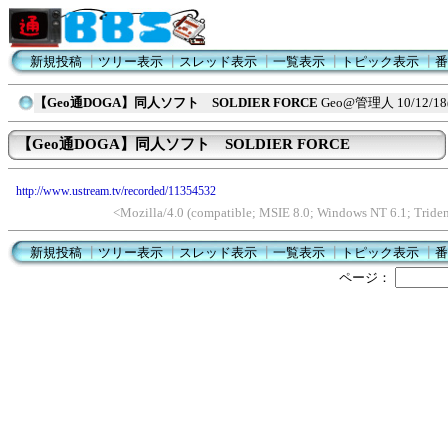
新規投稿
┃
ツリー表示
┃
スレッド表示
┃
一覧表示
┃
トピック表示
┃
番
【Geo通DOGA】同人ソフト SOLDIER FORCE
Geo@管理人
10/12/18
【Geo通DOGA】同人ソフト SOLDIER FORCE
http://www.ustream.tv/recorded/11354532
<Mozilla/4.0 (compatible; MSIE 8.0; Windows NT 6.1; Trid
新規投稿
┃
ツリー表示
┃
スレッド表示
┃
一覧表示
┃
トピック表示
┃
番
ページ：