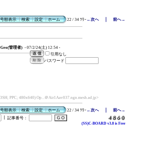
｜
号順表示
┃
検索
┃
設定
┃
ホーム
22 / 34 ﾂﾘｰ
←次へ
前へ→
Geo(管理者)
- 07/2/24(土) 12:54 -
引用なし
パスワード
3SH; PPC; 480x640) Op...＠Air1Aav037.ngn.mesh.ad.jp>
｜
号順表示
┃
検索
┃
設定
┃
ホーム
22 / 34 ﾂﾘｰ
←次へ
前へ→
┃
記事番号：
(SS)C-BOARD v3.8 is Free