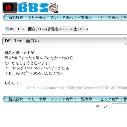
新規投稿
┃
ツリー表示
┃
スレッド表示
┃
一覧表示
┃
トピック表示
┃
番
DS Lite 面白い
Geo(管理者)
07/2/24(土) 12:54
DS Lite 面白い
題名と違いますが
最近Wiiでまったく遊んでいなかったので
なにかをしようと思います。
で、やっぱりSEGAのスペハリ２かなぁ
でも、あのゲームぬるいんだよねぇ
むむむぅ
<Mozilla/4.0 (compatible; MSIE 6.0; Windows CE; SHARP/WS00
新規投稿
┃
ツリー表示
┃
スレッド表示
┃
一覧表示
┃
トピック表示
┃
番
ページ：