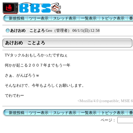
新規投稿
┃
ツリー表示
┃
スレッド表示
┃
一覧表示
┃
トピック表示
┃
番
あけおめ ことよろ
Geo（管理者）
06/1/1(日) 12:58
あけおめ ことよろ
TVタックルおもしろかったですねぇ
何かが起こる２００７年までもう一年
さぁ、がんばろうｗ
そんなわけで、今年もよろしくお願いします。
でわでわー
<Mozilla/4.0 (compatible; MSIE 
新規投稿
┃
ツリー表示
┃
スレッド表示
┃
一覧表示
┃
トピック表示
┃
番
ページ：