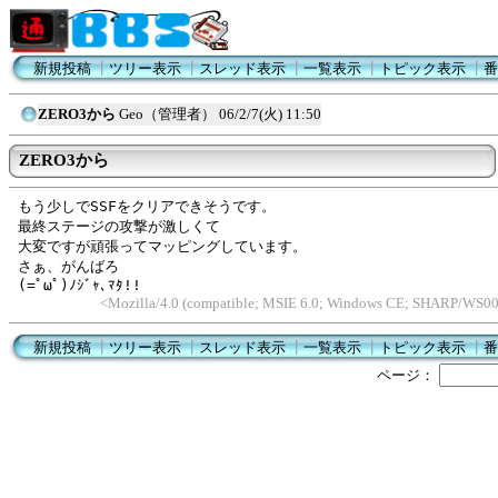
新規投稿
┃
ツリー表示
┃
スレッド表示
┃
一覧表示
┃
トピック表示
┃
番
ZERO3から
Geo（管理者）
06/2/7(火) 11:50
ZERO3から
もう少しでSSFをクリアできそうです。
最終ステージの攻撃が激しくて
大変ですが頑張ってマッピングしています。
さぁ、がんばろ
(=ﾟωﾟ)ﾉｼﾞｬ､ﾏﾀ!!
<Mozilla/4.0 (compatible; MSIE 6.0; Windows CE; SHARP/WS00
新規投稿
┃
ツリー表示
┃
スレッド表示
┃
一覧表示
┃
トピック表示
┃
番
ページ：