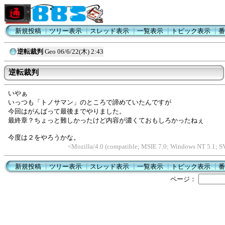
新規投稿
┃
ツリー表示
┃
スレッド表示
┃
一覧表示
┃
トピック表示
┃
番
逆転裁判
Geo
06/6/22(木) 2:43
逆転裁判
いやぁ
いっつも「トノサマン」のところで諦めていたんですが
今回はがんばって最後までやりました。
最終章？ちょっと難しかったけど内容が濃くておもしろかったねぇ
今度は２をやろうかな。
<Mozilla/4.0 (compatible; MSIE 7.0; Windows NT 5.1;
新規投稿
┃
ツリー表示
┃
スレッド表示
┃
一覧表示
┃
トピック表示
┃
番
ページ：