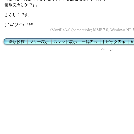
情報交換とかです。
よろしくです。
(=ﾟωﾟ)ﾉｼﾞｬ､ﾏﾀ!!
<Mozilla/4.0 (compatible; MSIE 7.0; Windows NT
新規投稿
┃
ツリー表示
┃
スレッド表示
┃
一覧表示
┃
トピック表示
┃
番
ページ：