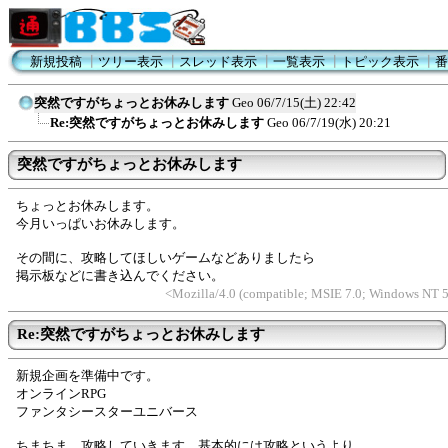
新規投稿
┃
ツリー表示
┃
スレッド表示
┃
一覧表示
┃
トピック表示
┃
番
突然ですがちょっとお休みします
Geo
06/7/15(土) 22:42
Re:突然ですがちょっとお休みします
Geo
06/7/19(水) 20:21
突然ですがちょっとお休みします
ちょっとお休みします。
今月いっぱいお休みします。
その間に、攻略してほしいゲームなどありましたら
掲示板などに書き込んでください。
<Mozilla/4.0 (compatible; MSIE 7.0; Windows NT
Re:突然ですがちょっとお休みします
新規企画を準備中です。
オンラインRPG
ファンタシースターユニバース
ちまちま、攻略していきます。基本的には攻略というより