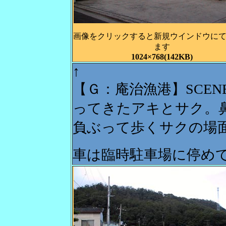
画像をクリックすると新規ウインドウに
ます
1024×768(142KB)
↑
【Ｇ：庵治漁港】SCEN
ってきたアキとサク。
負ぶって歩くサクの場
車は臨時駐車場に停め