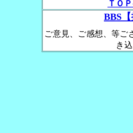
ＴＯＰ
BBS
ご意見、ご感想、等ご
き込