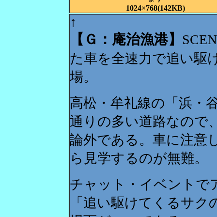
1024×768(142KB)
↑
【Ｇ：庵治漁港】
SC
た車を全速力で追い駆
場。
高松・牟礼線の「浜・
通りの多い道路なので
論外である。車に注意
ら見学するのが無難。
チャット・イベントで
「追い駆けてくるサク