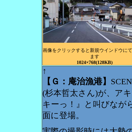
画像をクリックすると新規ウインドウに
ます
1024×768(128KB)
↑
【Ｇ：庵治漁港】
SCE
(杉本哲太さん)が、ア
キーっ！』と叫びなが
面に登場。
実際の撮影時には大勢