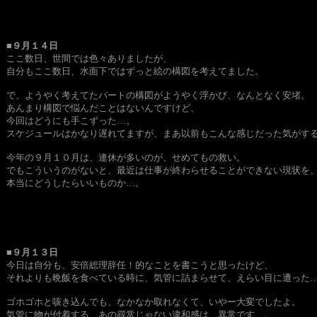
■９月１４日
ここ数日、世間では色々ありましたが、
自分もここ数日、水面下ではずっと絵の構図を考えてました。
で、ようやく考えてたパートの構図がようやく浮かび、なんとなく安堵。
あんまり構図で悩んだことはないんですけど、
今回はどうにも手こずった…。
スケジュールはかなり遅れてますが、まあ以前もこんな感じだった気がす
今年の９月１０月は、連休が多いのが、せめてもの救い。
でもこういうのがないと、最近は仕事が終わらせることができない現状を
本当にどうしたらいいものか…。
■９月１３日
今日は自分も、安倍総理辞任！的なことを書こうと思ったけど、
それよりも晩飯を食べている時に、気管に詰まらせて、えらい目に遭った
ゴホゴホと咳き込んでも、なかなか取れなくて、いやー大変でしたよ。
気管に物が付着する、あの尋常じゃない違和感は、異常です…。