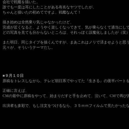
会社で戦艦を描いた。
誰でも一度は耳にしたことがある有名なヤツでしたが、
ちゃんと描いたの初めてですよ、戦艦なんて！
描き始めは全然乗り気じゃなかったけど、
完成が近くなると、ようやく楽しくなってきて、気が乗らなくて適当にし
どの写真を見ても分からないところは、それっぽく誤魔化しましたが（笑
また明日、同じタイプを描くんですが、まあこれはノリで済ませようと
元々が、そういうテーマだし。
■９月１０日
原稿をトレスしながら、テレビ朝日系でやってた『生きる』の後半パート
正確に言えば、
CMの最中に原稿をやって、始まりだすと手を止めて、泣いて、CMで再び
出演者も多彩で、もし注文をつけるなら、３５ｍｍフィルムで見たかった