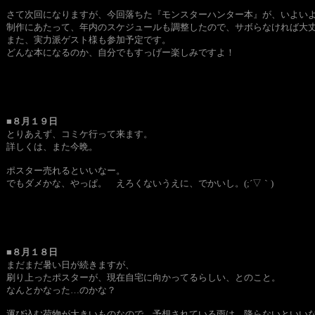
さて次回になりますが、今回落ちた『モンスターハンター本』が、いよい
制作にあたって、年内のスケジュールも調整したので、サボらなければ大丈
また、実力派ゲスト様も参加予定です。
どんな本になるのか、自分でもすっげー楽しみですよ！
■８月１９日
とりあえず、コミケ行って来ます。
詳しくは、また今晩。
ポスター売れるといいなー。
でもダメかな、やっぱ。 えろくないうえに、でかいし。(;´▽｀)
■８月１８日
まだまだ暑い日が続きますが、
刷り上ったポスターが、現在自宅に向かってるらしい、とのこと。
なんとかなった…のかな？
運び込む荷物が大きいものなので、予想されている雨は、降らないといい