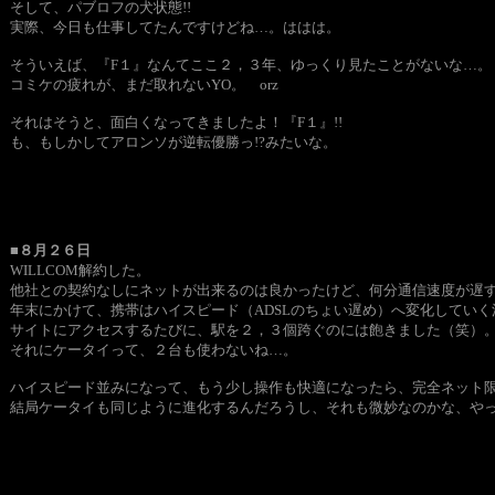
そして、パブロフの犬状態!!
実際、今日も仕事してたんですけどね…。ははは。
そういえば、『F１』なんてここ２，３年、ゆっくり見たことがないな…。
コミケの疲れが、まだ取れないYO。 orz
それはそうと、面白くなってきましたよ！『F１』!!
も、もしかしてアロンソが逆転優勝っ!?みたいな。
■８月２６日
WILLCOM解約した。
他社との契約なしにネットが出来るのは良かったけど、何分通信速度が遅
年末にかけて、携帯はハイスピード（ADSLのちょい遅め）へ変化していく
サイトにアクセスするたびに、駅を２，３個跨ぐのには飽きました（笑）
それにケータイって、２台も使わないね…。
ハイスピード並みになって、もう少し操作も快適になったら、完全ネット
結局ケータイも同じように進化するんだろうし、それも微妙なのかな、や