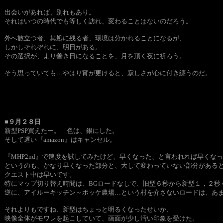
出会いがあれば、別れもあり。
それはいつの時代でも等しく訪れ、変わることはないのだろう。
外へ旅立つ者、其処に残る者、環境は分かれることになるが、
しかしそれぞれに、明日がある。
その選択が、より善き日になることを、月を頂く夜に祈ろう。
そう思っていても…やはり宵が更けると、寂しさが心に付き纏うのだ。
■９月２８日
新型PSP買えたー。 色は、銀にした。
そして遅い『amazon』はキャンセル。
『MHP2nd』で速度を試してみたけど、早くなった、と言われれば早くな
というのも、かなり早くなった部分と、大して変わっていない部分がある
クエスト中は早いです。
特にマップ切り替え時間は、BGロードなしで、旧型６秒から新型１，２秒
逆に、アイルーキッチン～ポッケ農場…という村を介さないロードは、あ
それよりもですね、新型はちょっと明るくなったせいか、
映像全体がモワレを起こしていて、画面が少し汚い印象を受けた。