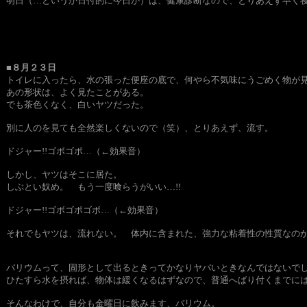
明日（…というか日付的に今日か）は、健康診断なので、とりあえず早く
■８月２３日
トイレに入ったら、水の張った便座の底で、何やら不気味にうごめく物が
あの形状は、よく見たことがある。
でも茶色くなく、白いヤツだった。
別に人のを見ても全然楽しくないので（笑）、とりあえず、流す。
ドジャー!!ゴボゴポ…（←効果音）
しかし、ヤツはそこに居た。
しぶとい奴め。 もう一度喰らうがいい…!!
ドジャー!!ゴボゴポゴボ…（←効果音）
それでもヤツは、流れない。 体内に含まれた、強力な粘着性の性質なの
バリウムって、固形として出るときってかなりヤバいときなんではないで
ひたすら水を摂れば、物体は緩くなるはずなので、普通へばり付くまでに
そんなわけで、自分も金曜日に飲みます、バリウム。