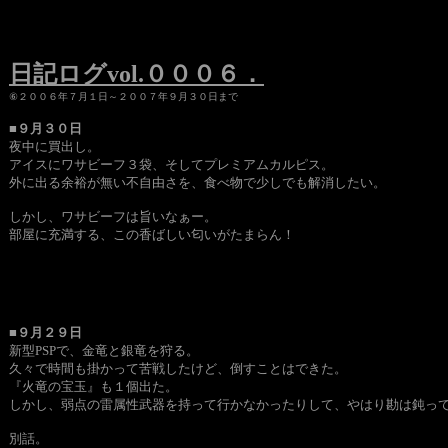
日記ログvol.０００６．
⑥２００６年７月１日～２００７年９月３０日まで
■９月３０日
夜中に買出し。
アイスにワサビーフ３袋、そしてプレミアムカルピス。
外に出る余裕が無い不自由さを、食べ物で少しでも解消したい。
しかし、ワサビーフは旨いなぁー。
部屋に充満する、この香ばしい匂いがたまらん！
■９月２９日
新型PSPで、金竜と銀竜を狩る。
久々で時間も掛かって苦戦したけど、倒すことはできた。
『火竜の宝玉』も１個出た。
しかし、弱点の雷属性武器を持って行かなかったりして、やはり勘は鈍っ
別話。