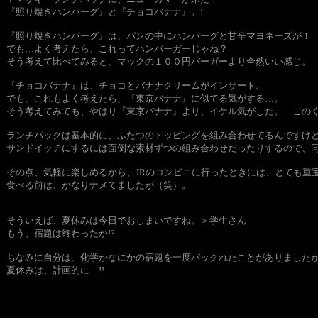
『照り焼きハンバーグ』と『チョコバナナ』。!
『照り焼きハンバーグ』は、パンの中にハンバーグと甘辛マヨネーズが！
でも…よく考えたら、これってハンバーガーじゃね？
そう考えて比べてみると、マックの１００円バーガーより全然いい感じ。
『チョコバナナ』は、チョコとバナナクリームがインサート。
でも、これもよく考えたら、『東京バナナ』に似てる気がする…。
そう考えてみても、やはり『東京バナナ』より、イケル気がした。 この
ランチパックは基本的に、ふたつのトッピングを組み合わせてるんですけ
サンドイッチにするには面倒な素材ずつの組み合わせだったりするので、
その点、気軽に楽しめるから、JRのコンビニに行ったときには、とても
食べる前は、かなりナメてましたが（笑）。
そういえば、夏休みは今日でおしまいですね。＞学生さん
もう、宿題は終わったか!?
ちなみに自分は、化学かなにかの宿題を一度バックれたことがありました
夏休みは、計画的に…!!