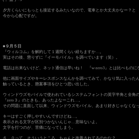
夕方くらいにもっとも接近するみたいなので、電車とか大丈夫かなー？と
今から心配ですが。
■９月５日
『ウィルコム』を解約して１週間くらい経ちますか…。
実はその後、懲りずに『イーモバイル』を調べています（笑）。
電話は出来ないけど、ネット通信は早いね！ 『w-zero3』とは比べものにな
他に画面サイズやキーレスポンスなんかを調べてみて、かなり気に入った
触っているとき、懸案事項をひとつ思い出した。
ウィンドウズモバイルで使われているシステムフォントの英字半角と全角
『zero３』のときも、あったよなーこれ…。
その問題に直面して以来、ウィンドウズモバイル、あまり好きじゃなくな
キーはすごく押しやすいんですけどね…。
表示される文字が区別つかないんじゃ…意味ないよ。
文字を打つのが、苦痛になってしまう。
６．０って、そういうところ、ちゃんと改善されてるのかな？