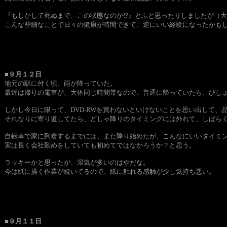
『もしかして死ぬまで、この状態なのか!?』とふと思ったりしましたが（
こんな些細なことで日々の健康が時間できて、逆にいい経験になったかも
■９月１２日
地元の駅に付く頃、雨が降っていた。
最近は帰りの電車が、大体同じ時間帯なので、普通に帰っていたら、びし
しかし今日に限って、DVD-RWを買わないといけないことを思い出して
それなりに寄り道してたら、どしゃ降りのタイミングには外れて、しばら
自転車で家に到着するまでには、また降り始めたが、こんなにいいタイミ
実は長く会社勤めをしていても初めてではなかろうか？と思う。
ラッキーかと思ったが、湿気が多いのはやだな。
今は紙に描く作業が続いてるので、紙に触れる感触が少し気持ち悪い。
■９月１１日