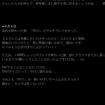
だとしたらそれ待ちで、来年春にまた様子を見に行きましょうかね…。 
■９月４日
会社が終わった後、『FFCC』のマルチプレイをやった。
２人プレイは先週に少しだけやったけど、３人だとまた新鮮。
種族がバラバラだと、更に性能の違いが出て、面白いです。
レベルもうなぎのぼりに上がっていく！
ただね…１時間ちょっとのプレイが終わった後、妙にクラクラきて少し困
いままで３D酔いってしたことなかったんですけどね…。orz
PSPでもこんなことなかったのに…。
DSのポリゴンって、やけに疲れるね…。
それとも『FFCC』が、酔いやすいゲームなのだろうか？
確かに、カメラは良くないけど。