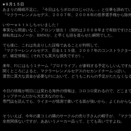
■９月１５日
あまりの睡眠不足に、『今日はもうボロボロじゃけん…』と仕事を諦めて
『マクラーレンメルセデス、２００７年、２００８年の世界選手権から除
いやーｗｋｔｋしちゃいました！
事実なら間違いなく、アロンソ放出！（契約は２００８年まで有効ですけ
移転先はルノーか、BMWか、と早くも頭を巡らせた瞬間でした。
でも後に、これは先走りした誤報であることが判明して、
『マクラーレンメルセデス、罰金１１５億、２００７年のコンストラクタ
が、確定情報に（それでも莫大な損失ですが）。
来年、F1にはもう１チーム『プロドライブ』が参戦する予定らしいんです
聞くところによると、マクラーレンメルセデスのセカンドチームっぽい。
運営に莫大な資金が必要なF1において、どうもこれらの予定がたたなくな
今日の情報が明日には変わる海外の情報は、コロコロ変わるので、どこま
トップチームだから大丈夫なのかも。
専門誌を読んでも、ライターが憶測で書いてる面が強いから、よくわから
そういえば、今年の夏コミの隣のサークルの売り子さんの帽子が、『マク
全然関係ないですが、ああいうメーカー品って、とても高いですよね。