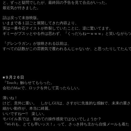
と、ずっと疑問でしたが、最終回の予告を見て合点がいった。
最近気が付きました。
話は戻って未放映版。
いままで各１話ごと展開してきた内容より、
実は一番今石テイストが炸裂していたことに、逆に驚いてます。
ギミーがプスッとやる件は思わず、『くっだらねーｗｗｗ』と笑いながら
『グレンラガン』が放映される以前は、
すべての話数がこの雰囲気で覆われるんじゃないか、と思ったりしてたん
■９月２６日
『Touch』触らせてもらった。
会社のMacで、ロックを外して貰ったらしい。
薄いね！
けど、意外に重い。 しかしGUIは、さすがに先進的な感触で、未来の
細かい動作が、本当に綺麗。
いいですねー!! 楽しい。
モバイル系では、初めての操作感覚ではないでしょうか？
『Wi-Fiも、とても早いッス！』って、さっき持ち主から自慢メールも着た