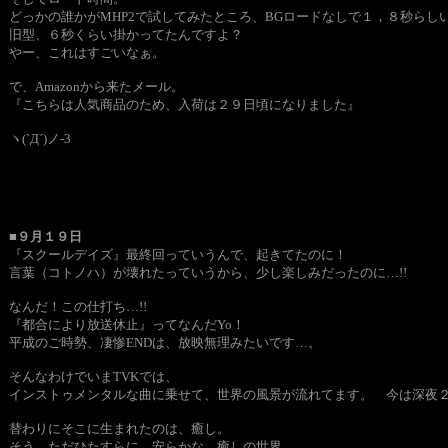
どっかの誰かがMHP2で試してみたところ、BGロードなしで１，８秒らしい
旧型、６秒くらい掛かってたんですよ？
やー、これはすごいなぁ。
で、Amazonから来たメール。
『こちらは人気商品のため、入荷は２９日頃になりました』
ヽ(`Д´)ノ-3
■９月１９日
『スクールデイズ』最終回っていうんで、起きてたのに！
言葉（コトノハ）が壊れたっていうから、少し楽しみだったのに…!!
なんだ！この仕打ち…!!
『都合により放送休止』ってなんだYo！
平成のご時勢、凄惨ENDは、放映無理みたいです…。
そんなわけでいまTVKでは、
インストゥメンタルな曲に乗せて、世界の風景が流れてます。 今は深夜
替わりにそこに生まれたのは、癒し。
そう、ただひたすらに、安らかな、癒しの世界。