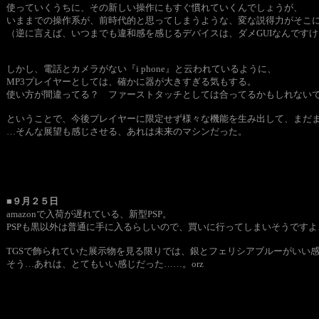
使っていくうちに、その新しい操作にもすぐ慣れていくんでしょうが、
いままでの操作系が、前時代的と思ってしまうような、変な説得力がそこ
（逆に言えば、いつまでも違和感を感じるデバイスは、ダメGUIなんです
しかし、電話とカメラがない『i phone』と云われているように、
MP3プレイヤーとしては、確かに器が大きすぎる気もする。
使い方が間違ってる？ ファーストタッチとしては合ってるかもしれない
ということで、今後プレイヤーに限定せず様々な機能を生み出して、まだ
…そんな展望も感じさせる、あれは未来のマシンだった。
■９月２５日
amazonで入荷が遅れている、新型PSP。
PSPも黒以外は普通に手に入るらしいので、買いに行ってしまいそうですよ
TGSで飾られていた展示物を見る限りでは、銀とフェリシアブルーがいい
そう…あれは、とてもいい感じだった……。orz