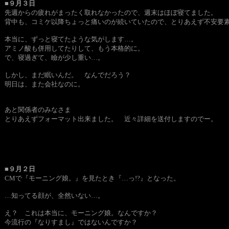
■９月３日
先週からの疲れがまったく取れなかったので、週末はほぼ寝てました。
背中も、コミケ以降ちょっと痛いのが続いていたので、とりあえず不安要
本当に、ずっと寝てたような気がします…。
アミノ酸も併用してたりして、もう本格的に。
で、寝過ぎて、瞼が少し重い…。
しかし、まだ眠いんだ。 なんでだろう？
明日は、また会社なのに。
あと関係者のみなさま
とりあえずフォーマット出来ました。 近々詳細を送付しますのでー。
■９月２日
CMで『モーニング娘。』を見たとき『…っ!?』となった。
…知ってる顔が、全然いない…。
え？ これは本当に、モーニング娘。なんですか？
今流行の『なりすまし』ではないんですか？