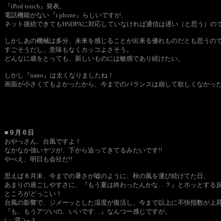
『iPod touch』発表。
電話機能がない『i phone』らしいですが、
ネット接続できてもHSDPAに対応していなければ通信は遅い（と思う）
しかしあの機械は多分、未来を感じることが出来る優れものだとも思うの
すごそうだし、意味もなくカッコよさそう。
どんなに歳をとっても、新しいものには敏感であり続けたい。
しかし『nano』は太くなりましたね！
画面が小さくてもよかったから、今までのバランスは崩して欲しくなかっ
■９月６日
おやっさん、台風ですよ！
なかなか強いヤツが、下から迫ってきてるみたいです!!
やべえ、明日も会社だ!!
思えば８月末、今までの暑さが嘘のように、秋の風を運び続けてた日、
あまりの過ごしやすさに、『もう夏は終わったんかな…？』とホッとする
ところがどっこい！
台風の影響で、ジメーッとした湿度が復活し、今まで以上に不快指数が上
『も、もうアツいの、いいです…』なんつー感じですが。
(；`皿´)～З