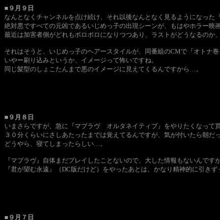
■９月９日
なんとなくチャンネルを点け続け、それ以後なんとなく見るようになった
絶対悪ですべての元凶であるいじめっ子の出現シーンが、もはやホラー映
最近は加害者側がどれもボロボロになりつつあり、ラストがどうなるのか
それはそうと、いじめっ子のヘアースタイルが、同番組のCMで『オトナ
いやー刷り込みというか、イメージって怖いですね。
同じ髪型のしょこたんまで悪のイメージに見えてくるんですから…。
■９月８日
いまさらですが、急に『マブラヴ オルタネイティブ』をやりたくなって
３０分くらいにさしあたったまでは覚えてるんですが、気が付いたら朝だ
どうやら、寝てしまったらしい…。
『マブラヴ』自体まだプレイしたことないので、大した情報もないんです
『君が望む永遠』（DC版だけど）をやったあとは、かなり精神的に引きず
■９月７日