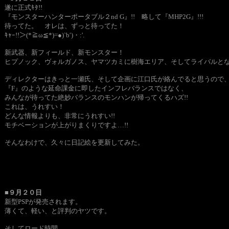
遂に正式ｷﾀ!!
『モンスターハンターポータブル２nd G』!! 略して『MHP2G』!!!
待ってた。 オレは、ずっと待ってた！
ｷｬｰ!!＞(*≧ω≦*)=●)`b′)・:'.
新武器、新フィールド、新モンスター！
ヒプノック、ヴォルガノス、ヤマツカミに樹海エリア、そしてライバルとな
ディレクターはきっと一瀬氏、そして企画に江口氏が絡んでると思うので
『F』のような延命課金に即したインフレバランスではなく、
みんなが待ってた絶妙バランスのモンハンが帰ってくるハズ!!
これは、うれすい！
どんな情報よりも、非常にうれすい!!
モチベーションが上がりまくりですよ…!!
そんなわけで、久々に日記絵を更新してみた。
■９月２０日
新型PSPが発売されます。
薄くて、軽い、と評判のヤツです。
そしてロード時間。