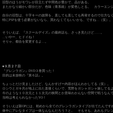
旧型のほうがモワレが目立たず中間色が豊かで、品がある。
またかなり細かい部分だが、色味（青系統）が変色しとる。 カラーエン
自分の旧型は、十字キーの故障を、直しても直しても再発するので仕方な
特にPSPを使う必要がないなら、買わなくてもいいかも、ですね…（笑）。
そういえば、『スクールデイズ』の最終話も、さっき見たけど……。
…いやー、ヒドイね！
そりゃ、都合を変更するよ…。
■９月２７日
『グレンラガン』DVD３巻買った！
目的は未放映の『第６話』。
ちょっとだけ見ましたけど、なんかすげー内容がほんわかしてる（笑）。
ロシウとガキ共が地上に出た直後くらいで、荒野をガシャガシャ旅してる
今のような１０次元と１１次元の狭間とか意味わかんない空間で戦うなん
当時は考えられなかったYO！
そういえば新OPには、初めから全てのグレンラガンタイプが出てたんです
体中にアレなタイプは一体なんなんだろう？と。 そもそも、あれもグレ