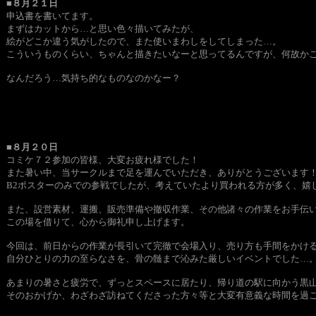
■８月２１日
申込書を書いてます。
まずはカットから…と思い色々描いてみたが、
絵がどこか違う気がしたので、また使いまわしをしてしまった…。
こういうものくらい、ちゃんと描きたいなーと思ってるんですが、何故か
なんだろう…気持ち的なものなのかなー？
■８月２０日
コミケ７２参加の皆様、大変お疲れ様でした！
また暑い中、当サークルまで足を運んでいただき、ありがとうございます
B2ポスターのみでの参戦でしたが、考えていたより買われる方が多く、
また、設営素材、運搬、販売準備や撤収作業、その他諸々の作業をお手伝
この場を借りて、心から御礼申し上げます。
今回は、前日からの作業が長引いて完徹で会場入り、売り方も手間をかけ
自分ひとりの力の至らなさを、骨の髄まで沁みた厳しいイベントでした…
あまりの暑さと疲労で、ずっとスペースに居たり、帰り道の駅に向かう黒
そのおかげか、わざわざ訪ねてくださった方々等と大変有意義な時間を過