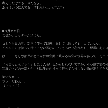
考えるだけでも、やだなぁ。
あれはいつ飲んでも、慣れない…。(;￣Д￣)
■８月２２日
なぜか、カッターが消えた。
コミケ当日の朝、部屋で使って以来、探しても探しても、出てこない。
イベントには持って行ってない筈なので（うっかり忘れた）、部屋にある
はっ！ もしや部屋のどこかに亜空間に繋がる時空の境界があって、そこに
『何言っとんじゃ！』と思う人もいるかもしれないですが、引っ越す前の
写真のネガの一部とか、別に誰かが持って行っても得しない物が消えて
怖いねえ…。
ホラーだねえ…。
（´・ω・｀）