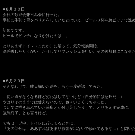
■８月３０日
会社の歓迎会兼呑み会に行った。
事前に牛乳で胃をバリアをしていたとはいえ、ビール３杯を急ピッチで進
初めてです。
ビールでピンチになりかけたのは…。
とりあえずトイレ（またか）に篭って、気分転換開始。
深呼吸したりうがいしたりしてリフレッシュを行い、その後無難にこなせ
■８月２９日
そんなわけで、昨日描いた絵を、もう一度確認してみた。
…使い道がなくなるほど劣化はしてないけど（自分的には意外だ…）、
やはりそのままでは使えないので、色々いじくっちゃった。
ついでに描き忘れていた箇所とか付け足したりして、とりあえず完成に
強制終了、とも言うけど。
でもセーブ中、トイレに行ってるときに、
『あの部分は、ああすればあまり影響が出ないで修正できるな…』と閃い