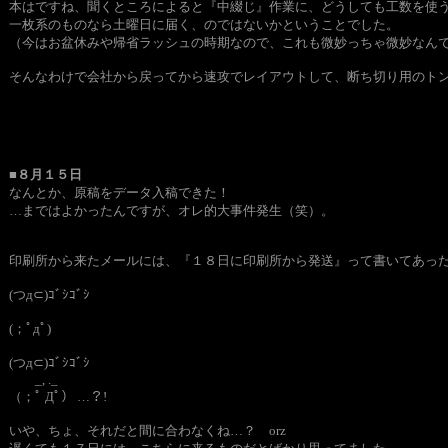
本はですね、聞くところによると『中綴じ』作業に、どうしても工数を使
一枚系のものなら土曜日に届く、のではないかということでした。
（今はお盆休みや帰省ラッシュの時期なので、これも微妙っちゃ微妙なん
そんなわけで会社から戻ってから速攻でレイアウトして、断ち切り用のト
■８月１５日
なんとか、原稿をデータ入稿できた！
…まではよかったんですが、オレ的大事件発生（笑）。
印刷所から来たメールには、『１８日に印刷所から発送』って書いてあっ
(つд⊂)ｺﾞｼｺﾞｼ
(；ﾟдﾟ)
(つд⊂)ｺﾞｼｺﾞｼ
_, ._
（；ﾟ Дﾟ） …？!
いや、ちょ、それだと間に合わなくね…？ orz