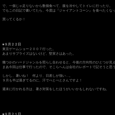
で、一個じゃ足りないから数個食べて、腹を冷やしてトイレに行ったり。
でもこの日記で書いてたら、今度は『ジャイアントコーン』を食べたくな
買ってくるか！
■９月２２日
東京ゲームショー２００７行った。
あまりサプライズはないけど、堅実さはあった。
幾つかのハードジャンルを照らし合わせると、今後の方向性のひとつが見
まあ今回は仕事で行ったので、そこらへんは会社のレポートで記そうと思
しかし、暑いね！ 何より、日差しが強い…。
９月も半ば過ぎてるのに、汗でべとべとさんですよ！
週末に行かれる方は、暑さ対策をしたほうがいいかもしれないですね。
■９月２１日