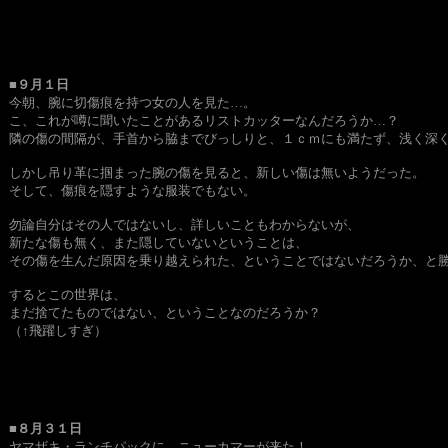
■９月１日
今朝、腕に切傷痕を持つ女の人を見た…。
こ、これが噂に聞いたことがあるリストカッターなんだろうか…？
隣の傷の間隔が、手首から脇までびっしりと、１ｃｍにも満たず、浅く深
しかし吊り革に掴まった腕の傷を見ると、新しい傷は無いようだった。
そして、傷痕を隠すような服装でもない。
勿論自分はその人ではないし、詳しいこともわからないが、
新たな傷も無く、また隠していないということは、
その傷を生んだ原因を乗り越えられた、ということではないだろうか、と
するとこの世界は、
まだ捨てたものではない、ということなのだろうか？
（↑飛躍しすぎ）
■８月３１日
ヤマザキ・ランチパックに、ニューカマーが来た！