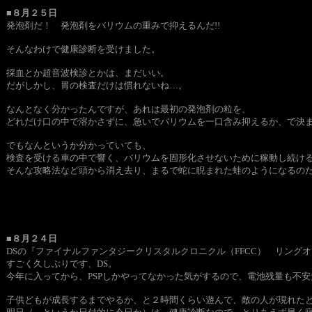
■８月２５日
発泡剤だ！ 発泡剤をバリウムの重みで抑えるんだ!!
そんなわけで健康診断を受けました。
採血とか超音波検診とかは、まだいい。
だがしかし、胃の検査だけは慣れないね…。
なんとなく分かったんですが、あれは最初の発泡剤の粒を、
どれだけ口の中で溶かさずに、急いでバリウムを一口含み抑えるか、で決
でもなんというか分かっていても、
検査を受ける車の中で響く、バリウムを固形化させないために稼動し続け
そんな攻略法など頭から消え去り、まるで蛇に睨まれた蛙のようになるの
■８月２４日
DSの『ファイナルファンタジークリスタルクロニクル（FFCC） リング
すごく久しぶりです、DS。
今年に入ってから、PSPしかやってなかった気がするので、電池残量も不
子供どもが成長するまでやるか、と２時間くらい遊んで、敵の人が現れた