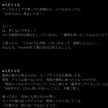
■９月２４日
アップルストアで買ってた同僚から、メールが入ってた。
『ipod Touch』着ましたぜ！』
…。
えー？
は、早くないですか…？
オレの新型PSPは遅れまくっているのに、一週間も早いというなんという
と思ったら、『i Tuneつなぎ病』に引っかかって、故障したらしい…。
みんなも、TouchをPCと繋げるのは控えましょう。
■９月２３日
週末の暑さが堪えたのか、カップアイスを大量買いする。
普段、アイスは食べないけど、何故か無性に食べたくなったのです。
『明治エッセルスーパーカップ』りんご味とか『森永サンデーカップ』と
『SHOP９９』だから安いのをいいことに、大量に買う。
食べてると、意外にも溶けるのが早い。
カップの端のほうのアイスが、簡単にフヨフヨしてくる。
この暑さは、気にせいではないようだ。