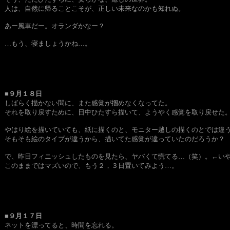
人は、自然に帰ることこそが、正しい未来なのかも知れぬ。
あー風車だー。オランダかなー？
…もう、寝ましょうかね…。
■９月１８日
しばらく描かない間に、また感覚が掴めなくなってた。
それを取り戻すために、日中ひたすら描いて、ようやく感覚を取り戻せた
やはり絵を描いていても、紙に描くのと、モニター越しの描くのとでは違
そもそも絵のタイプが違うから、描いてた感覚が違っていたのだろうか？
で、昨日フィニッシュしたものを見たら、ヤバくて慌てる…（笑）。←い
このままではマズいので、もう２，３日置いてみよう…。
■９月１７日
ネットを漂ってると、時間を忘れる。