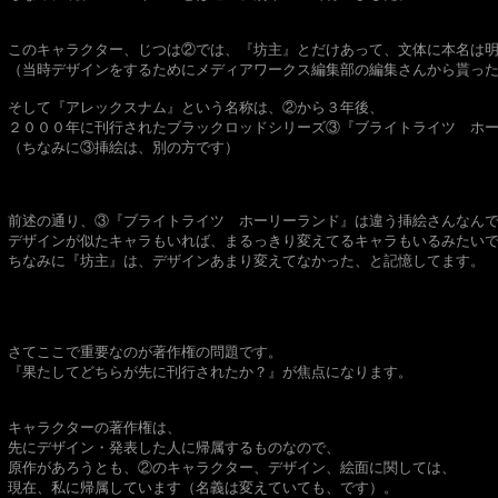
このキャラクター、じつは②では、『坊主』とだけあって、文体に本名は
（当時デザインをするためにメディアワークス編集部の編集さんから貰っ
そして『アレックスナム』という名称は、②から３年後、
２０００年に刊行されたブラックロッドシリーズ③『ブライトライツ ホ
（ちなみに③挿絵は、別の方です）
前述の通り、③『ブライトライツ ホーリーランド』は違う挿絵さんなん
デザインが似たキャラもいれば、まるっきり変えてるキャラもいるみたい
ちなみに『坊主』は、デザインあまり変えてなかった、と記憶してます。
さてここで重要なのが著作権の問題です。
『果たしてどちらが先に刊行されたか？』が焦点になります。
キャラクターの著作権は、
先にデザイン・発表した人に帰属するものなので、
原作があろうとも、②のキャラクター、デザイン、絵面に関しては、
現在、私に帰属しています（名義は変えていても、です）。