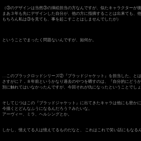
（③のデザインは当然③の挿絵担当の方なんですが、似たキャラクターが
まあ３年も先にデザインした自分が、他の方に指摘することは出来ても、
もちろん私は③を見ても、事を起こすことはしませんでしたが）
ということでまったく問題ないんですが、如何か。
…このブラックロッドシリーズ②『ブラッドジャケット』を担当した、と
さすがに７，８年前というかなり過去のやつを晒すのは、『自分的にどうか
別に触れてはいなかったんですが、今回それが仇になったということでし
そしてじつはこの『ブラッドジャケット』に出てきたキャラは他にも密か
今描くとどんなふうになるんだろう？みたいな。
アーヴィー、ミラ、ヘルシングとか。
しかし、憶えてる人は憶えてるものだなと、 これはこれで笑い話にもなる