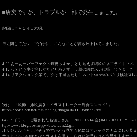
■唐突ですが、トラブルが一部で発生しました。
起因は７月１４日未明。
最近閉じてたウェブ拍手に、こんなことが書き込まれていました。
4:03 あーあーパーフェクト無視っすか、とりあえず縄絵の坊主ライトノ
4:12 っていう事で今しがたとりあえず、ラ板の絵師スレに張ってきました
4:14 リアクション次第で、次は来週あたりにネットwatchのパクリ検証ス
次は、『絵師・挿絵描き・イラストレーター総合スレッド3 』
http://book3.2ch.net/test/read.cgi/magazin/1139586552/l50
642 ：イラストに騙された名無しさん ：2006/07/14(金) 04:07:03 ID:nYfLnz
ttp://www5f.biglobe.ne.jp/~bwo/icon22.gif
オリジナルキャラだそうですがどう見ても俺にはアレックスナムにしか見
ライトノベルの様々なイラストを見てこられた諸兄らはどう見えますか？