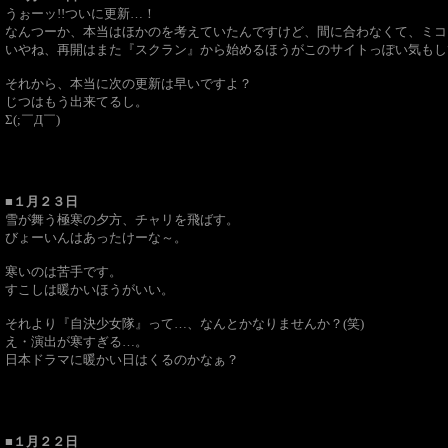
うぉーッ!!ついに更新…！
なんつーか、本当はほかのを考えていたんですけど、間に合わなくて、ミコ
いやね、再開はまた『スクラン』から始めるほうがこのサイトっぽい気もし
それから、本当に次の更新は早いですよ？
じつはもう出来てるし。
Σ(;￣Д￣)
■１月２３日
雪が舞う極寒の夕方、チャリを飛ばす。
びょーいんはあったけーな～。
寒いのは苦手です。
すこしは暖かいほうがいい。
それより『自決少女隊』って…、なんとかなりませんか？(笑)
え・演出が寒すぎる…。
日本ドラマに暖かい日はくるのかなぁ？
■１月２２日