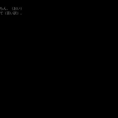
ちん。（おい）
て（言い訳）。