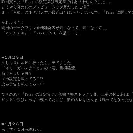
昨日買った『Fate』の設定集は設定集ではありませんでした…。
どうやら発売前のプレビュームック系だったご様子。
まー『月姫』のネタバレ本が最近出たばかりっぽいんで、『Fate』に関し
それよりも！
明日のボーダフォン新機種発表が気になって、気になって…。
『V６０３SH』！『V６０３SH』を是非…っ！
■１月２９日
久しぶりに本屋に行ったら、出てました。
『イリーガルテクニカ』の２巻。目視確認。
新キャラいるヨ？
メカ設定も載ってるヨ!?
次巻予告も載ってるヨ!!?
でそのあと『Fate』の設定集？と落書き帳ストック３冊、三菱の替え芯HB
ピクミン類はいっぱい残ってたけど、敵のカレはあんまり残ってなかったな
■１月２８日
もうすぐ１月も終わり。