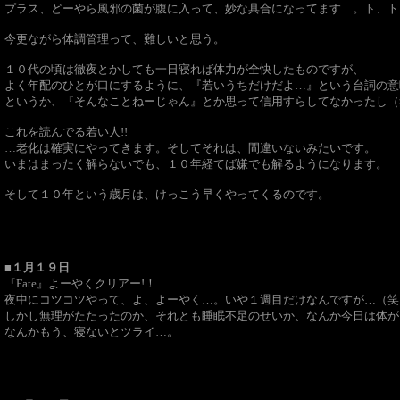
プラス、どーやら風邪の菌が腹に入って、妙な具合になってます…。ト、ト
今更ながら体調管理って、難しいと思う。
１０代の頃は徹夜とかしても一日寝れば体力が全快したものですが、
よく年配のひとが口にするように、『若いうちだけだよ…』という台詞の意
というか、『そんなことねーじゃん』とか思って信用すらしてなかったし（
これを読んでる若い人!!
…老化は確実にやってきます。そしてそれは、間違いないみたいです。
いまはまったく解らないでも、１０年経てば嫌でも解るようになります。
そして１０年という歳月は、けっこう早くやってくるのです。
■１月１９日
『Fate』よーやくクリアー!！
夜中にコツコツやって、よ、よーやく…。いや１週目だけなんですが…（笑
しかし無理がたたったのか、それとも睡眠不足のせいか、なんか今日は体が
なんかもう、寝ないとツライ…。