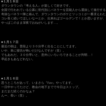
■１月１８日
ダウンタウンの『考える人』が楽しくて好きです。
全国で行われている公募に世代別にパネラーを芸能人から選抜して進行する
奇抜なパネラー陣と絡んで、ダウンタウンのボケとツッコミが一番冴えわた
コレ長く続いてほしいなーとか、出来ればゴールデンで！とか思いますが、
やっぱこのまま深夜でおねがいします…。
■１月１７日
最近の朝は、普段より３０分早く出ることにしてます。
いや、単に寝坊が怖いだけなんですが（笑）。
でもあれだ。３０分早いと、意外にいろいろできることが判明…！
早起きもあなどれない。
■１月１６日
思うところがあって、いまさら『Fate』やってます。
一日中やってたけど、教会の地下までで今日はストップ。
まだまだ続くのかなぁ？
んー、長い（笑）。