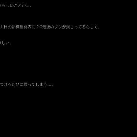
るらしいことが…。
３１日の新機種発表に２G最後のブツが混じってるらしく、
欲しい。
つけるたびに買ってしまう…。