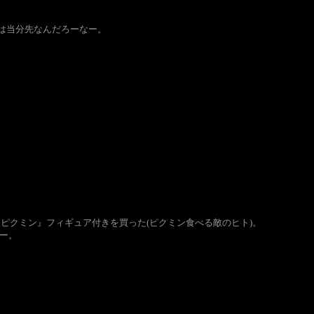
ては当分先なんだろーなー。
『ピクミン』フィギュア付きを買った(ピクミン食べる敵のヒト)。
ー。