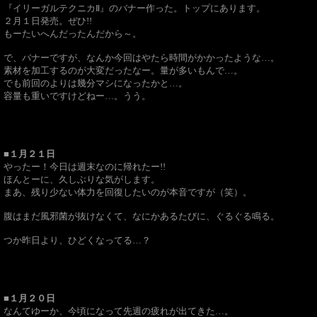
『イリーガルテクニカⅡ』のバナー作った。トップにあります。
２月１日発売。ぜひ!!
もーたいへんだったんだから～。
で、バナーですが、なんか今回はやたら時間がかかったような…。
素材を加工するのが大変だったなー。量が多いもんで…。
でも前回のよりは幾分マシになったかと…。
容量も重いですけどねー…。うう。
■１月２１日
やったー！今日は週末なのに帰れたー!!
ほんとーに、久しぶりな気がします。
まあ、残り少ない体力を回復したいのが本音ですが（笑）。
腹はまだ風邪菌が抜けなくて、なにかあるたびに、ぐるぐる鳴る。
つか昨日より、ひどくなってる…？
■１月２０日
なんてゆーか、今頃になって先週の疲れが出てきた…。