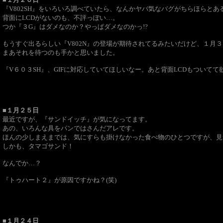
『V802SH』をいろいろ調べていたら、なんかヤバ気なバグがちらほらとあ
背面にLCDがないのも、不評っぽい…。
つか『３G』はダメなのか？やっぱダメなのかっ!?
もうすぐ出るらしい『V802N』の登場が期待されてるみたいだけど、１月
まあそれを待つのも手かと思いました。
『V６０３SH』、GIFに対応していてほしいなー。あと背面LCDもついてて
■１月２５日
最近ですが、『サンドイッチ』が気になってます。
あの、いろんな具をパンではさんだアレです。
ほんの少しまえまでは、気にすらも掛けなかった食べ物のひとつですが、見
しかも、タマゴサンド！
なんでか…？
『トゥハート２』が原因ですかね？(笑)
■１月２４日