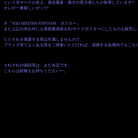
という当サークル史上、過去最多・最大の実力者たちが執筆しています!! ﾋｬｯﾎｰ
オレが一番嬉しいぜッ!!!!
②.『SQUAREENIX FANTASM ポスター』
また上記の本以外にも表紙裏表紙をB2サイズポスターにしたものも販売し
ただそれを保護する筒は付属しませんので、
プライズ等でよくある筒をご持参いただければ、混雑する会場内でもこち
それぞれの値段等は、まだ未定です。
こちらは続報をお待ちくださいー。