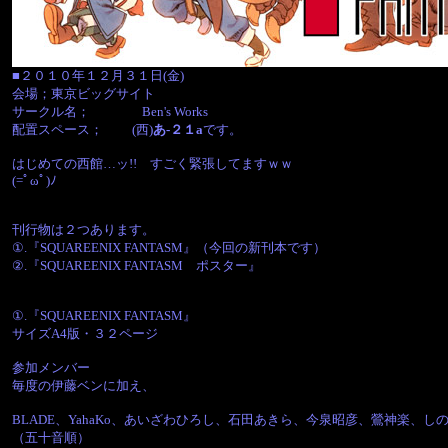
■２０１０年１２月３１日(金)
会場；東京ビッグサイト
サークル名； Ben's Works
配置スペース； (西)
あ-２１a
です。
はじめての西館…ッ!! すごく緊張してますｗｗ
(=ﾟωﾟ)ﾉ
刊行物は２つあります。
①.『SQUAREENIX FANTASM』（今回の新刊本です）
②.『SQUAREENIX FANTASM ポスター』
①.『SQUAREENIX FANTASM』
サイズA4版・３２ページ
参加メンバー
毎度の伊藤ベンに加え、
BLADE、YahaKo、あいざわひろし、石田あきら、今泉昭彦、鶯神楽
（五十音順）