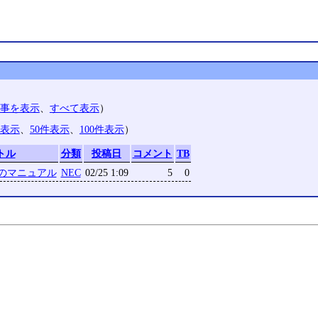
事を表示
、
すべて表示
）
件表示
、
50件表示
、
100件表示
）
トル
分類
投稿日
コメント
TB
ドのマニュアル
NEC
02/25 1:09
5
0