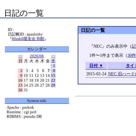
日記の一覧
ID :
日記の一覧
日記帳ID : apaslothy
『
80mkII愛友会 別館
』
『NEC』のみ表示中（
記
カレンダー
1件〜1件まで表示（
30
<<
2026/08
>>
日
月
火
水
木
金
土
日付 ▼
タイ
1
2
3
4
5
6
7
8
2015-02-24
NEC 旧ハー
9
10
11
12
13
14
15
16
17
18
19
20
21
22
23
24
25
26
27
28
29
30
31
System info
Apache : prefork
Runtime : cgi perl
RDBMS : pseudo DB