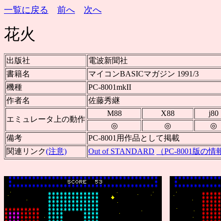
一覧に戻る
前へ
次へ
花火
出版社
電波新聞社
書籍名
マイコンBASICマガジン 1991/3
機種
PC-8001mkII
作者名
佐藤秀継
M88
X88
j80
エミュレータ上の動作
◎
◎
◎
備考
PC-8001用作品として掲載
関連リンク
(注意)
Out of STANDARD
（PC-8001版の情