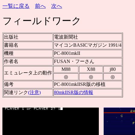
一覧に戻る
前へ
次へ
フィールドワーク
出版社
電波新聞社
書籍名
マイコンBASICマガジン 1991/4
機種
PC-8001mkII
作者名
FUSAN・フーさん
M88
X88
j80
エミュレータ上の動作
◎
◎
◎
備考
PC-8001mkIISR版の移植
関連リンク
(注意)
80mkIISR版の情報