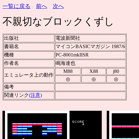
一覧に戻る
前へ
次へ
不親切なブロックくずし
出版社
電波新聞社
書籍名
マイコンBASICマガジン 1987/6
機種
PC-8001mkIISR
作者名
鳴海達也
M88
X88
j80
エミュレータ上の動作
◎
◎
◎
備考
関連リンク
(注意)