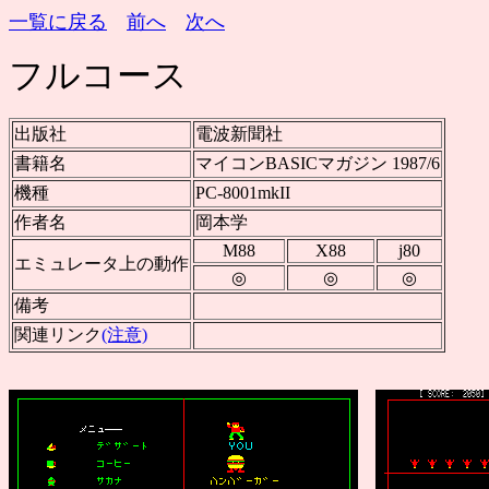
一覧に戻る
前へ
次へ
フルコース
出版社
電波新聞社
書籍名
マイコンBASICマガジン 1987/6
機種
PC-8001mkII
作者名
岡本学
M88
X88
j80
エミュレータ上の動作
◎
◎
◎
備考
関連リンク
(注意)