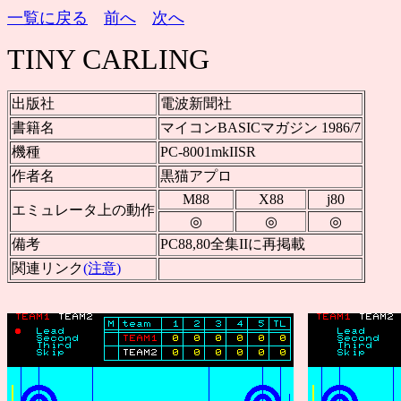
一覧に戻る
前へ
次へ
TINY CARLING
出版社
電波新聞社
書籍名
マイコンBASICマガジン 1986/7
機種
PC-8001mkIISR
作者名
黒猫アプロ
M88
X88
j80
エミュレータ上の動作
◎
◎
◎
備考
PC88,80全集IIに再掲載
関連リンク
(注意)