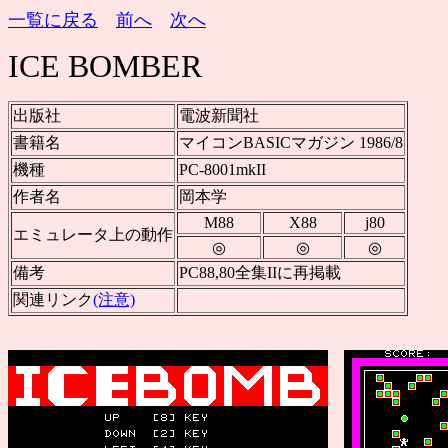
一覧に戻る
前へ
次へ
ICE BOMBER
出版社
電波新聞社
書籍名
マイコンBASICマガジン 1986/8
機種
PC-8001mkII
作者名
岡本学
M88
X88
j80
エミュレータ上の動作
◎
◎
◎
備考
PC88,80全集IIに再掲載
関連リンク
(注意)