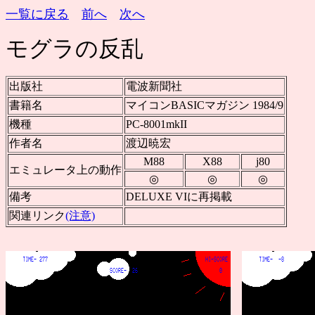
一覧に戻る
前へ
次へ
モグラの反乱
出版社
電波新聞社
書籍名
マイコンBASICマガジン 1984/9
機種
PC-8001mkII
作者名
渡辺暁宏
M88
X88
j80
エミュレータ上の動作
◎
◎
◎
備考
DELUXE VIに再掲載
関連リンク
(注意)