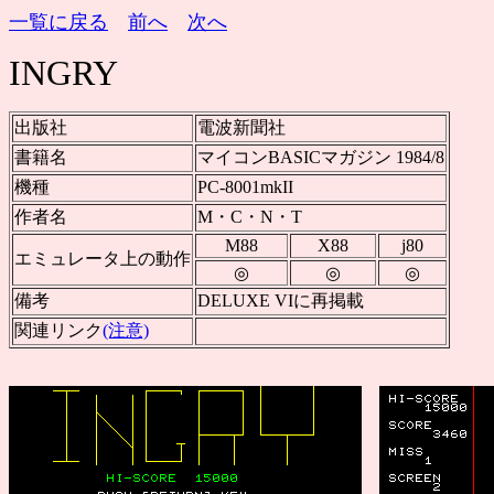
一覧に戻る
前へ
次へ
INGRY
出版社
電波新聞社
書籍名
マイコンBASICマガジン 1984/8
機種
PC-8001mkII
作者名
M・C・N・T
M88
X88
j80
エミュレータ上の動作
◎
◎
◎
備考
DELUXE VIに再掲載
関連リンク
(注意)