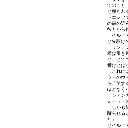
でのこと
と横たわ
トエレフ
の森の近
後方から
「イルヒ
と先駆け
「リンデ
種は引き
と、とて
響けとば
これには
ラーのウ
ら苦笑す
ほどなく
「シアン
ミーワ・
「しかも
躍らせる
だ」
とイルヒ