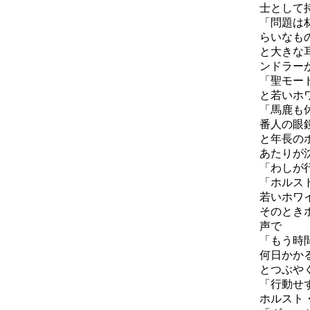
士として
「問題は
らいなも
と大きな
ンドラー
「聖モー
と若いホ
「馬鹿も
番人の眼
と年長の
あたりが
「わしが
「ホルス
若いホワ
そのとき
声で
「もう時
何日かか
とつぶや
「行動せ
ホルスト