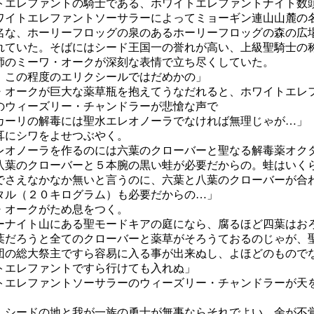
エレファントの騎士である、ホワイトエレファントナイト数
ワイトエレファントソーサラーによってミョーギン連山山麓の
名な、ホーリーフロッグの泉のあるホーリーフロッグの森の広
れていた。そばにはシード王国一の誉れが高い、上級聖騎士の
師のミーワ・オークが深刻な表情で立ち尽くしていた。
、この程度のエリクシールではだめかの」
・オークが巨大な薬草瓶を抱えてうなだれると、ホワイトエレ
のウィーズリー・チャンドラーが悲愴な声で
カーリの解毒には聖水エレオノーラでなければ無理じゃが…」
耳にシワをよせつぶやく。
レオノーラを作るのには六葉のクローバーと聖なる解毒薬オク
八葉のクローバーと５本腕の黒い蛙が必要だからの。蛙はいく
でさえなかなか無いと言うのに、六葉と八葉のクローバーが合
タル（２０キログラム）も必要だからの…」
・オークがため息をつく。
ーナイト山にある聖モードキアの庭になら、腐るほど四葉はお
葉だろうと全てのクローバーと薬草がそろうておるのじゃが、
団の総大祭主ですら容易に入る事が出来ぬし、よほどのもので
トエレファントですら行けても入れぬ」
トエレファントソーサラーのウィーズリー・チャンドラーが天
、シードの地と我が一族の勇士が無事ならそれでよい、余が不