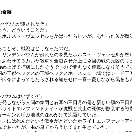
の奇跡
ンバウムが斃されたぞ」
とう、どういうことだ」
もホルスト・ヴェッセルをかばったらしいが、あたった矢が魔
ることぞ、戦況はどうなったのだ」
、リンデンバウムが倒れたのを見たホルスト・ヴェッセルが怒
とあわせて３万いた敵軍を全滅させた上に今回の戦の元凶のリ
締め上げて捕虜にしたそうですので間もなく停戦になりそうで
国の王都ヘックスの王城ヘックスホースシュー城ではシード王
が伝令によってもたらされる知らせに一喜一憂しながら気をも
ンバウムはいずくぞ」
を発しながら人間の集団と右耳の三日月の傷と新しい額の三日
ホワイトエレファントナイトが魔獣と兵士の死体が散乱する戦
ョーギンと呼ぶ地域の森めがけて疾駆していた。
クスには死んだという伝令がとどいたホワイトエレファントア
ムであったが、虫の息でかろうじてまだ生きていた。