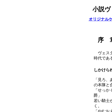
小説ヴ
オリジナル
序 
ヴェスタ
時代であ
しかけら
「見ろ、
の本隊と
「せっか
爵」
若い騎士
く。
「やむお