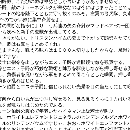
伯爵殿、こたびの戦は卑劣としか言いようがありませぬぞ」
子爵、敵のリューネブルクが卑劣なのは今にはじまったことで
シードの地を陛下とともに守り抜くのみぞ。左翼の弓兵隊、突
アｰのでかい奴に集中斉射せよ」
爵の果断な指令により、弓兵達の矢の斉射がマッドベアｰの一団
から次へと新手の魔獣が出現してくる。
、きりがない。トリスタンハイムの砦まで下がって態勢をたて
爵、卿は右翼をまとめてくれ」
えませんな、戦える味方は１０００人切りましたからな、魔獣
うですな」
兵士に指令を出しながらエステ子爵が遠眼鏡で敵を観察する。
爵とエステ子爵が巧妙な戦術と陣形を駆使しながら押し寄せる
し、負傷者を庇いながら軍をまとめて引こうとした瞬間。押し
動きが乱れはじめる。
ーン伯爵とエステ子爵は信じられない光景を目の当たりにして
。
方向から白い塊が三つ押し寄せると、見る見るうちに１万はい
れを蹴散らしはじめたのである。
コーン伯爵の腹心で年老いたハイネマン上級騎士が叫ぶ
れ、ホワイトエレファントジェネラルのヒンデンブルグとホワ
ールのリンデンバウムですじゃ、おおっホワイトエレファント
サまでおりますぞ。ということはイルヒアイス陛下が幻獣王の