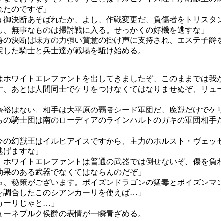
れたのですぞ」
う御決断あそばれたか、よし、作戦変更だ、負傷者をトリスタ
し、無事なものは掃討戦に入る。せっかくの好機を逃すな」
爵の決断は味方の力強い賛意の掛け声に支持され、エステ子爵
戻した騎士と兵士達が戦場を駈け始める。
はホワイトエレファントを出してきましたぞ、このままでは我
す、あとは人間同士でケリをつけなくてはなりませぬぞ、リュ
余裕はない、相手は大平原の覇者シード軍団だ、魔獣だけでケ
らの騎士団は南のローディアのラインハルトのガキの軍団相手
今の幻獣王はイルヒアイスですから、主力のホルスト・ヴェッ
逃げますな」
、ホワイトエレファントは普通の武器では倒せないぞ、傷を負
効果のある武器でなくてはならんのだぞ」
っ、秘策がございます。ポイズンドラゴンの猛毒とポイズンマ
を調合したこのシアンカーリを使えば…」
カーリじゃと…」
ューネブルク侯爵の表情が一瞬青ざめる。