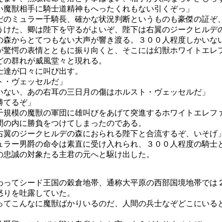
い魔獣相手に騎士道精神もへったくれもない引くぞっ」
だのミュラー千騎長、確かな状況判断というものも豪傑の証ぞ
うけた、卿は陛下を守るがよいぞ、陛下は右翼のジークヒルデ
の森からとてつもない大声が響き渡る。３００人程度しかいな
が驚愕の表情とともに振り向くと、そこには幻獣ホワイトエレ
どの群れが威風堂々と現れる。
士達が口々に叫び出す。
ト・ヴェッセルだ」
いない、あの右耳の三日月の傷はホルスト・ヴェッセルだ」
勝てるぞ」
千規模の魔獣の軍団に雄叫びをあげて突進するホワイトエレフ
間の内に勝負をつけてしまったのである。
右翼のジークヒルデの森におられる陛下と合流するぞ、いそげ
ュラー男爵の命令は素直に受け入れられ、３００人程度の騎士
の忠誠の対象たる主君の元へと駆け出した。
わってシード王国の穀倉地帯、通称大平原の西部国境地帯では
怒りを吐露していた。
ってこんなに魔獣ばかりいるのだ、人間の兵士なぞどこにいる