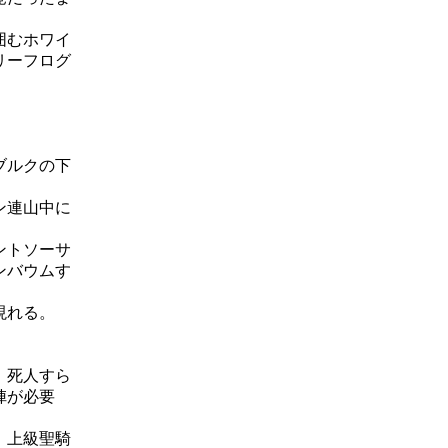
囲むホワイ
リーフログ
ブルクの下
ン連山中に
ントソーサ
ンバウムす
現れる。
、死人すら
陣が必要
、上級聖騎