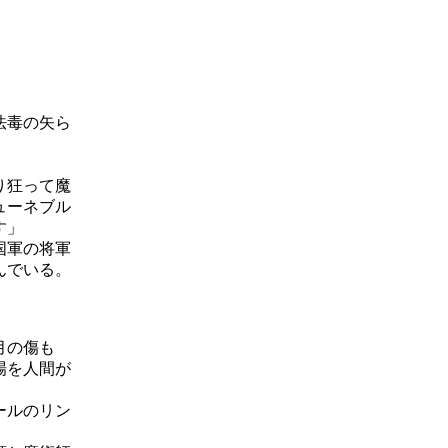
法毒の矢ら
り狂って魔
ューネブル
す」
国軍の将軍
んでいる。
月の傷も
場を人間が
ールのリン