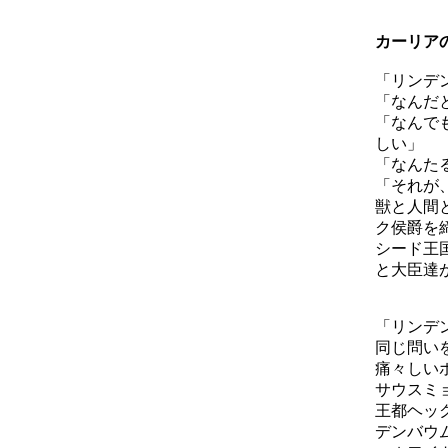
カーリア
「リンデ
「なんだ
「なんで
しい」
「なんた
「それが
獣と人間
ク侯爵を
シード王
と大臣達
「リンデ
同じ問い
痛々しい
サウスミ
王都ヘッ
デンバウ