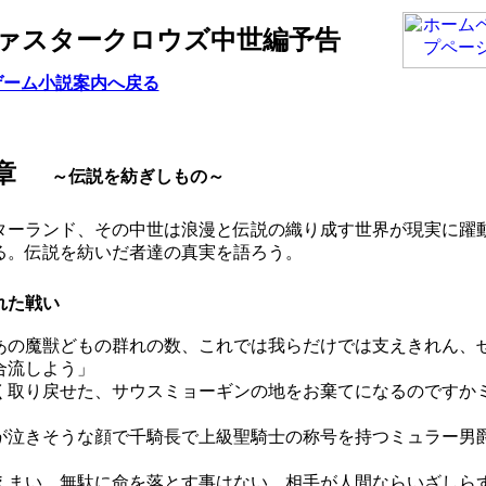
ァスタークロウズ中世編予告
ゲーム小説案内へ戻る
章
～伝説を紡ぎしもの～
ーランド、その中世は浪漫と伝説の織り成す世界が現実に躍
る。伝説を紡いだ者達の真実を語ろう。
れた戦い
あの魔獣どもの群れの数、これでは我らだけでは支えきれん、
合流しよう」
く取り戻せた、サウスミョーギンの地をお棄てになるのですか
が泣きそうな顔で千騎長で上級聖騎士の称号を持つミュラー男
えまい、無駄に命を落とす事はない、相手が人間ならいざしら