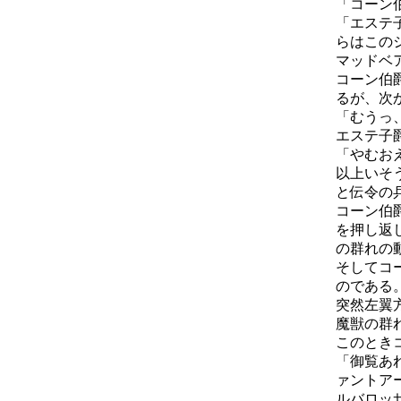
「コーン
「エステ
らはこの
マッドベ
コーン伯
るが、次
「むうっ
エステ子
「やむお
以上いそ
と伝令の
コーン伯
を押し返
の群れの
そしてコ
のである
突然左翼
魔獣の群
このとき
「御覧あ
ァントア
ルバロッ