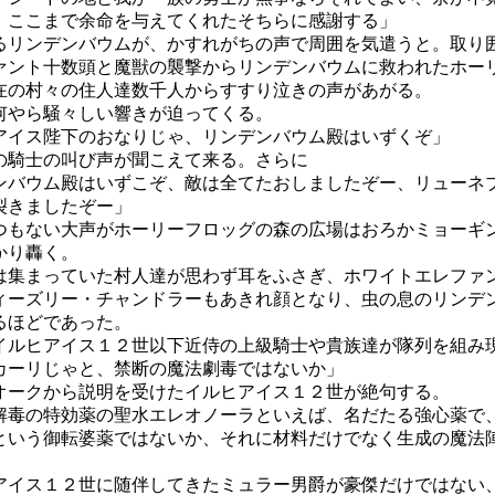
、ここまで余命を与えてくれたそちらに感謝する」
るリンデンバウムが、かすれがちの声で周囲を気遣うと。取り
ァント十数頭と魔獣の襲撃からリンデンバウムに救われたホー
在の村々の住人達数千人からすすり泣きの声があがる。
何やら騒々しい響きが迫ってくる。
アイス陛下のおなりじゃ、リンデンバウム殿はいずくぞ」
の騎士の叫び声が聞こえて来る。さらに
ンバウム殿はいずこぞ、敵は全てたおしましたぞー、リューネ
裂きましたぞー」
つもない大声がホーリーフロッグの森の広場はおろかミョーギ
かり轟く。
集まっていた村人達が思わず耳をふさぎ、ホワイトエレファ
ィーズリー・チャンドラーもあきれ顔となり、虫の息のリンデ
るほどであった。
イルヒアイス１２世以下近侍の上級騎士や貴族達が隊列を組み
カーリじゃと、禁断の魔法劇毒ではないか」
オークから説明を受けたイルヒアイス１２世が絶句する。
解毒の特効薬の聖水エレオノーラといえば、名だたる強心薬で
という御転婆薬ではないか、それに材料だけでなく生成の魔法
アイス１２世に随伴してきたミュラー男爵が豪傑だけではない