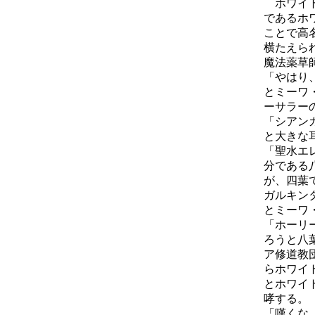
ホワイト
であるホ
ことで高
横たえら
魔法薬草
「やはり
とミーワ
ーサラー
「シアン
と大きな
「聖水エ
分である
が、四葉
ガルキン
とミーワ
「ホーリ
ろうと八
ア修道教
らホワイ
とホワイ
哮する。
「嘆くな