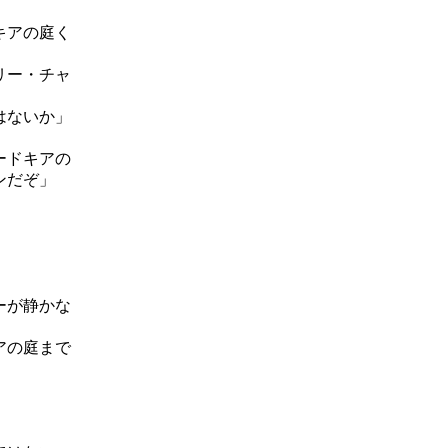
キアの庭く
リー・チャ
はないか」
ードキアの
ンだぞ」
」
ーが静かな
アの庭まで