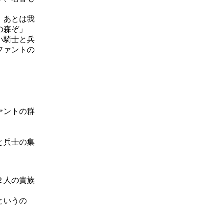
、あとは我
の森ぞ」
い騎士と兵
ファントの
ァントの群
」
と兵士の集
２人の貴族
というの