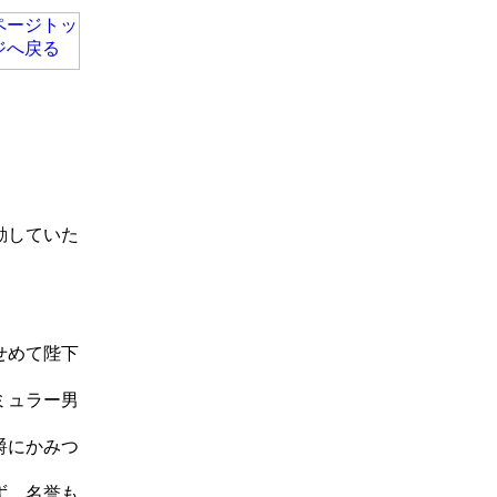
動していた
せめて陛下
ミュラー男
爵にかみつ
ず、名誉も