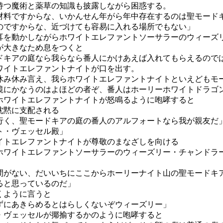
持つ魔術と薬草の知識も披露しながら困惑する。
材料ですからな、いかんせん年がら年中存在するのは聖モード
のですからな、近づけても容易に入れる場所でもない」
耳を動かしながらホワイトエレファントソーサラーのウィーズ
が大きなため息をつくと
ドキアの庭なら我らなら番人にかけあえば入れてもらえるので
ワイトエレファントナイトが口を出す。
休み休み言え、我らホワイトエレファントナイトといえどもモ
鏡にかなうのはよほどの者ぞ、番人はホーリーホワイトドラゴ
ホワイトエレファントナイトが怒鳴るように咆哮すると
沈黙に支配される
行く、聖モードキアの庭の番人のアルフォートなら我が親友だ
ト・ヴェッセル殿」
イトエレファントナイトが尊敬のまなざしを向ける
ホワイトエレファントソーサラーのウィーズリー・チャンドラ
間がない、だいいちにここからホーリーナイト山の聖モードキ
ると思っているのだ」
くように言うと
ずにあきらめるとはらしくないぞウィーズリー」
・ヴェッセルが揶揄するかのように咆哮すると