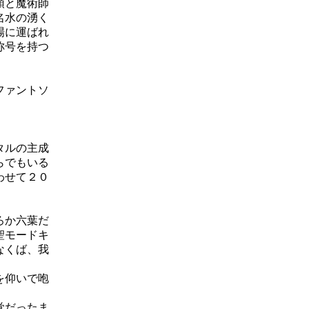
頭と魔術師
名水の湧く
場に運ばれ
称号を持つ
ファントソ
タルの主成
らでもいる
わせて２０
ろか六葉だ
聖モードキ
なくば、我
を仰いで咆
覚だったま