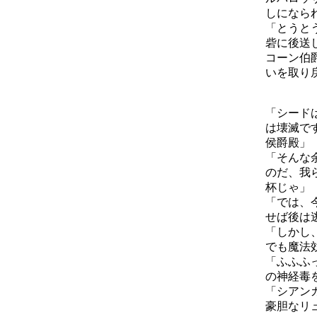
しになら
「とうと
砦に後送
コーン伯
いを取り
「シード
は壊滅で
侯爵殿」
「そんな
のだ、我
杯じゃ」
「では、
せば後は
「しかし
でも魔法
「ふふふ
の神経毒
「シアン
豪胆なリ