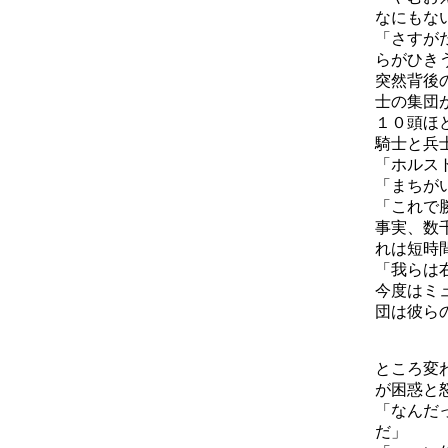
なにもな
「さすが
らがひき
突然背後
士の集団
１０頭ほ
騎士と兵
「ホルス
「まちが
「これで
事実、数
れは短時
「我らは
今度はミ
団は彼ら
ところ変
が困惑と
「なんだ
だ」