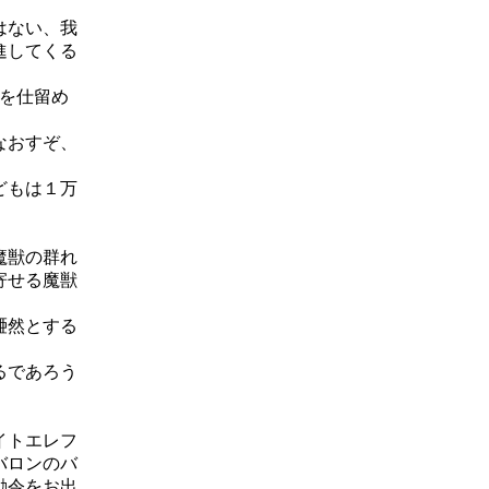
はない、我
進してくる
を仕留め
なおすぞ、
どもは１万
魔獣の群れ
寄せる魔獣
唖然とする
るであろう
イトエレフ
バロンのバ
勅令をお出