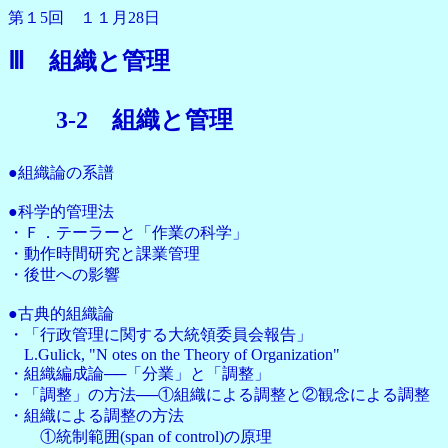
第１5回 １１月28日
Ⅲ 組織と管理
3-2 組織と管理
●組織論の系譜
●科学的管理法
・Ｆ．テーラーと「作業の科学」
・動作時間研究と課業管理
・後世への影響
●古典的組織論
・「行政管理に関する大統領委員会報告」
L.Gulick, "N otes on the Theory of Organization"
・組織編成論──「分業」と「調整」
・「調整」の方法──①組織による調整と②観念による調整
・組織による調整の方法
①統制範囲(span of control)の原理