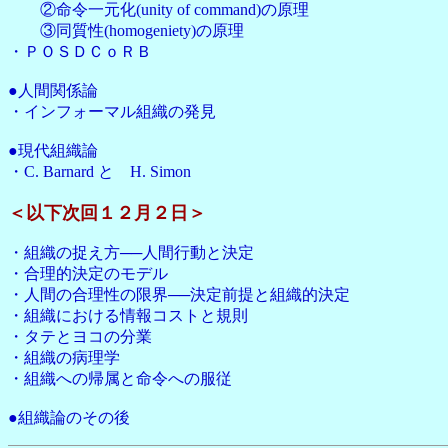
②命令一元化(unity of command)の原理
③同質性(homogeniety)の原理
・ＰＯＳＤＣｏＲＢ
●人間関係論
・インフォーマル組織の発見
●現代組織論
・C. Barnard と H. Simon
＜以下次回１２月２日＞
・組織の捉え方──人間行動と決定
・合理的決定のモデル
・人間の合理性の限界──決定前提と組織的決定
・組織における情報コストと規則
・タテとヨコの分業
・組織の病理学
・組織への帰属と命令への服従
●組織論のその後