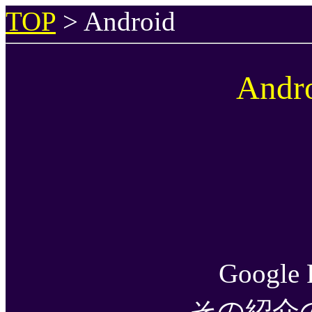
TOP
> Android
And
Googl
その紹介