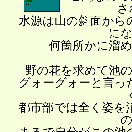
さ
水源は山の斜面から
に
何箇所かに溜
野の花を求めて池
グォーグォーと言っ
都市部では全く姿を