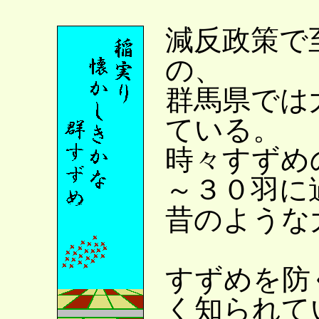
減反政策で
の、
群馬県では
ている。
時々すずめ
～３０羽に
昔のような
すずめを防
く知られて