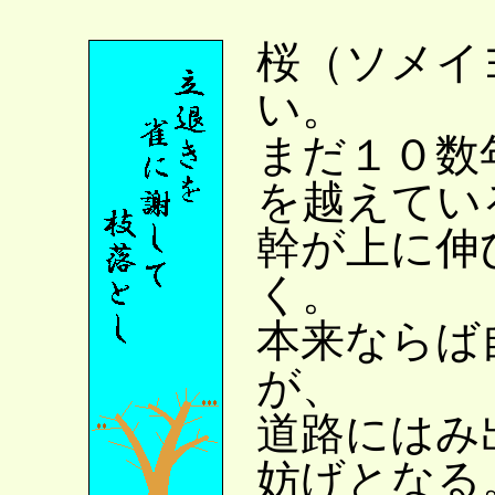
桜（ソメイ
い。
まだ１０数
を越えてい
幹が上に伸
く。
本来ならば
が、
道路にはみ
妨げとなる