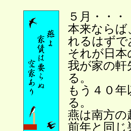
５月・・・
本来ならば
れるはずで
それが日本
我が家の軒
る。
もう４０年
る。
燕は南方の
前年と同じ