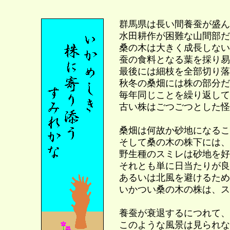
群馬県は長い間養蚕が盛ん
水田耕作が困難な山間部だ
桑の木は大きく成長しない
蚕の食料となる葉を採り易
最後には細枝を全部切り落
秋冬の桑畑には株の部分だ
毎年同じことを繰り返して
古い株はごつごつとした怪
桑畑は何故か砂地になるこ
そして桑の木の株下には、
野生種のスミレは砂地を好
それとも単に日当たりが良
あるいは北風を避けるため
いかつい桑の木の株は、ス
養蚕が衰退するにつれて、
このような風景は見られな