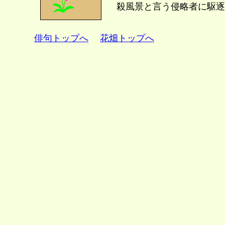
殺風景と言う侵略者に駆逐
俳句トップへ
花畑トップへ