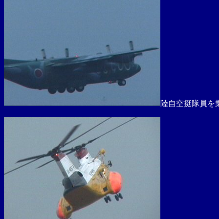
陸自空挺隊員を