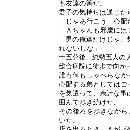
も友達の筈だ。
君子の気持ちは通じた
「じゃあ行こう。心配
「Ａちゃんも邪魔には
「男の俺達だけじゃ、
れないしな」
十五分後、総勢五人の
総合病院に徒歩で向か
誰も何もしゃべらなか
心配する弟としてはご
を気遣って、余計な事
囲んで歩き続けた。
その後ろを歩きながら
いた。
店を出るとき、Ａが《