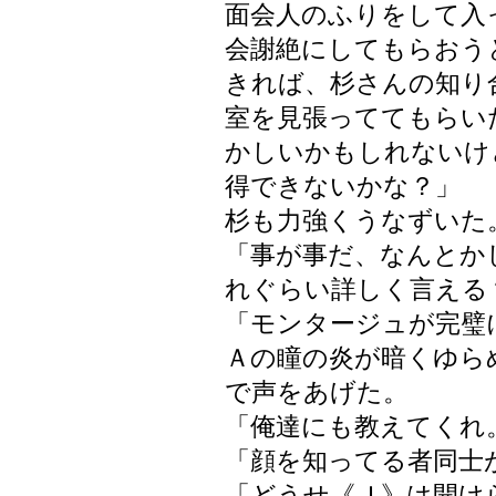
面会人のふりをして入
会謝絶にしてもらおう
きれば、杉さんの知り
室を見張っててもらい
かしいかもしれないけ
得できないかな？」
杉も力強くうなずいた
「事が事だ、なんとか
れぐらい詳しく言える
「モンタージュが完璧
Ａの瞳の炎が暗くゆら
で声をあげた。
「俺達にも教えてくれ
「顔を知ってる者同士
「どうせ《Ｊ》は開け