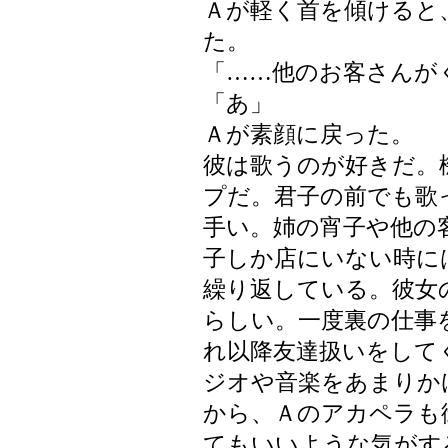
Ａが軽く首を傾けると
た。
「……他のお客さんが
「あ」
Ａが素顔に戻った。
彼は歌うのが好きだ。
プだ。君子の前でも歌
手い。姉の宵子や他の
子しか店にいない時に
繰り返している。彼女
らしい。一度裏の仕事
れ以降友達扱いをして
ジオや音楽をあまりか
から、Ａのアカペラも
てもいいような気がす