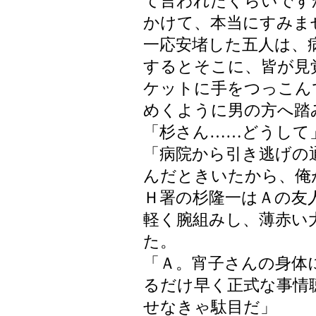
て言われたくらいです
かけて、本当にすみま
一応安堵した五人は、
するとそこに、皆が見
ケットに手をつっこん
めくように男の方へ踏
「杉さん……どうして
「病院から引き逃げの
んだときいたから、俺
Ｈ署の杉隆一はＡの友
軽く腕組みし、薄赤い
た。
「Ａ。宵子さんの身体
るだけ早く正式な事情
せなきゃ駄目だ」