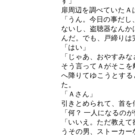
す」
扉周辺を調べていたＡ
「うん。今日の事だし
ないし、盗聴器なんか
んだ。でも、戸締りは
「はい」
「じゃあ、おやすみな
そう言ってＡがそこを
へ降りてゆこうとする
た。
「Ａさん」
引きとめられて、首を
「何？ 一人になるのが
「いいえ。ただ教えて
うその男、ストーカー