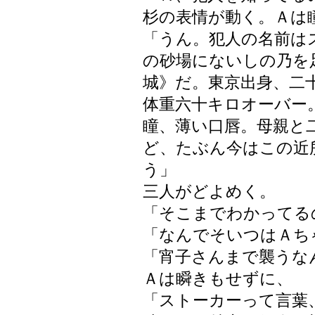
杉の表情が動く。Ａは
「うん。犯人の名前は
の砂場にないしの乃を
城》だ。東京出身、二
体重六十キロオーバー
瞳、薄い口唇。母親と
ど、たぶん今はこの近
う」
三人がどよめく。
「そこまでわかってる
「なんでそいつはＡち
「宵子さんまで襲うな
Ａは瞬きもせずに、
「ストーカーって言葉