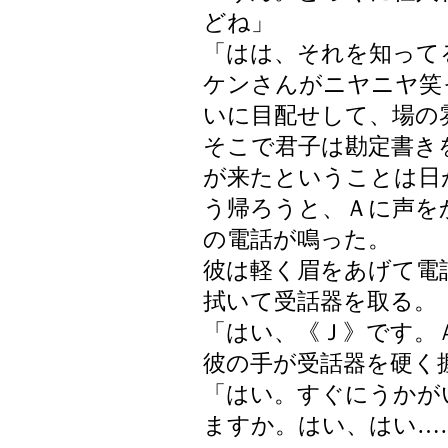
どね」
「はは、それを知って
ケンさんがニヤニヤ笑
いに目配せして、場の
そこで君子は勘定書き
が来たということは日
う帰ろうと、Ａに声を
の電話が鳴った。
彼は軽く眉をあげて電
拭いて受話器を取る。
「はい、《Ｊ》です。
彼の手が受話器を硬く
「はい。すぐにうかが
ますか。はい、はい…