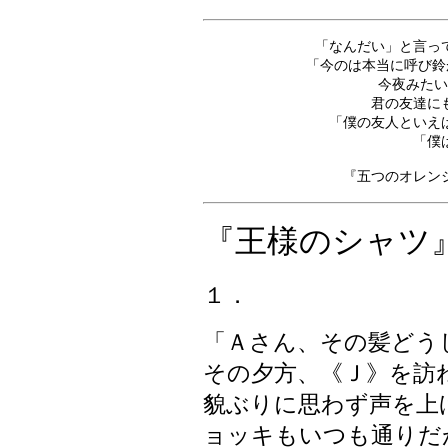
「なんだい」と言っ
「今のは本当に呼び鈴
今夜みたい
君の友達に
「僕の友人といえ
「僕
『五つのオレンジの種』 
『王様のシャツ
１．
「Ａさん、その髪どう
その夕方、《Ｊ》を訪
貌ぶりに思わず声を上
ョッキもいつも通りだ