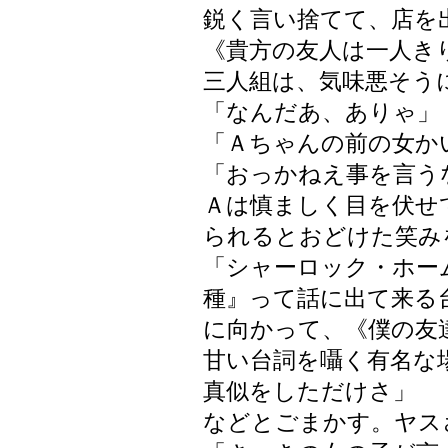
鋭く言い捨てて、店を
《貴方の友人は一人き
三人組は、気味悪そう
「なんだあ、ありゃ」
「Ａちゃんの前の女か
「おっかねえ事を言う
Ａは慎ましく目を伏せ
られるとおどけた笑み
「シャーロック・ホー
種』って話に出て来る
に向かって、《僕の友
甘い台詞を囁く有名な
真似をしただけさ」
などとごまかす。ヤス