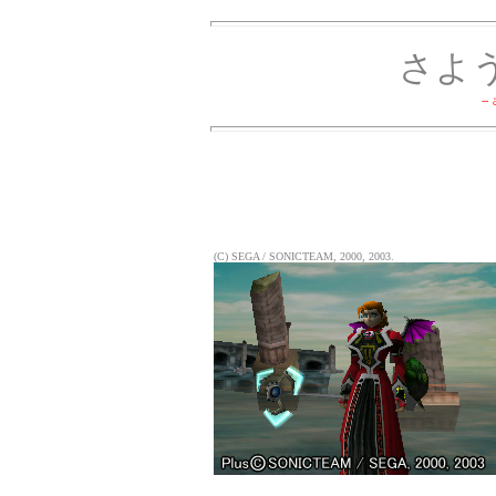
さよ
--
(C) SEGA / SONICTEAM, 2000, 2003.