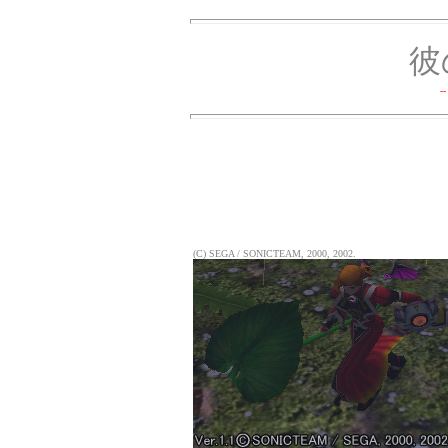
彼
-
(C) SEGA / SONICTEAM, 2000, 2002.